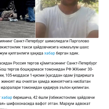
сиянинг Санкт-Петербург шимолидаги Парголово
екистонлик такси ҳайдовчисига номаълум шахс
ужум қилганлиги ҳақида
хабар
берган эдик.
асидан Россия тергов қўмитасининг Санкт-Петербург
Бош тергов бошқармаси томонидан РФ ЖКнинг 30-
ми, 105-моддаси 1-қисми (қасддан одам ўлдиришга
н жиноят иш очилган ҳамда жиноятчига нисбатан
т идоралари томонидан қидирув эълон қилинган.
г
хабар
беришича, 42 ёшли ўзбекистонлик ҳайдовчи
ая» шифохонасида вафот этган. Марҳум адвокат