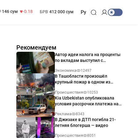
13 749 сум
32.19
МРОТ
1 271 000 сум
146 сум
-0.18
БРВ
412 000 сум
Ру
Рекомендуем
Автор идеи налога на проценты
по вкладам выступил с
разъяснением
Экономика
12497
В Ташобласти произошёл
крупный пожар в одном из
магазинов — видео
Происшествия
10253
Kia Uzbekistan опубликовала
условия рассрочки платежа на
Kia Sonet со ставкой от 0%
Реклама
8343
годовых
В Джизаке в ДТП погибла 21-
летняя блогерша — видео
Происшествия
8051