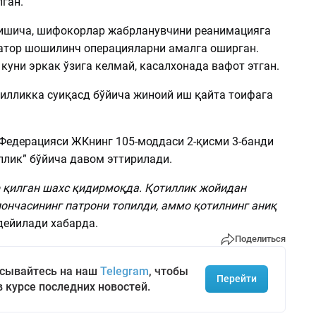
ган.
ишича, шифокорлар жабрланувчини реанимацияга
қатор шошилинч операцияларни амалга оширган.
куни эркак ўзига келмай, касалхонада вафот этган.
илликка суиқасд бўйича жиноий иш қайта тоифага
 Федерацияси ЖКнинг 105-моддаси 2-қисми 3-банди
ллик” бўйича давом эттирилади.
 қилган шахс қидирмоқда. Қотиллик жойидан
пончасининг патрони топилди, аммо қотилнинг аниқ
 дейилади хабарда.
Поделиться
сывайтесь на наш
Telegram
, чтобы
Перейти
в курсе последних новостей.