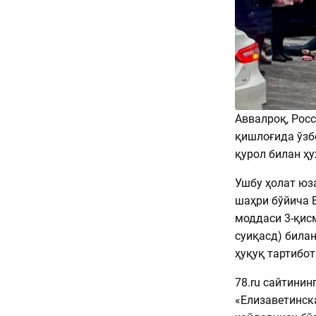
Аввалроқ, Рос
қишлоғида ўзб
қурол билан ҳ
Ушбу ҳолат юз
шаҳри бўйича 
моддаси 3-қис
суиқасд) била
ҳуқуқ тартибо
78.ru сайтинин
«Елизаветинск