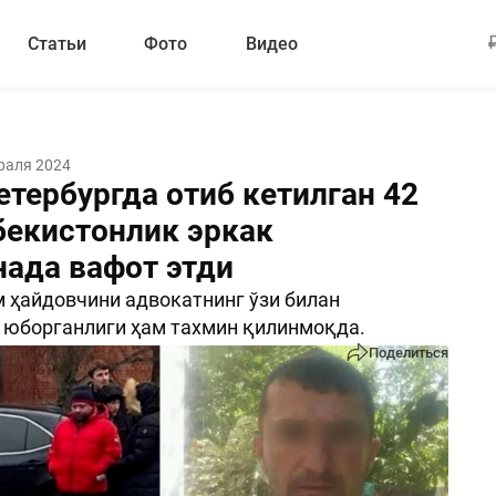
Статьи
Фото
Видео
раля 2024
етербургда отиб кетилган 42
бекистонлик эркак
нада вафот этди
 ҳайдовчини адвокатнинг ўзи билан
 юборганлиги ҳам тахмин қилинмоқда.
Поделиться