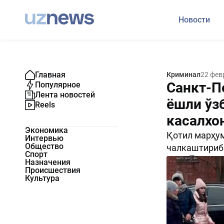
Новости
Главная
Криминал
22 фев
Санкт-П
Популярное
Лента новостей
ёшли ўз
Reels
касалхо
Экономика
Қотил марҳум
Интервью
Общество
чалкаштириб
Спорт
988
0
Назначения
Происшествия
Культура