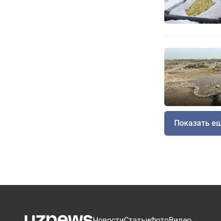
Показать е
Новости
Статьи
Фото
Видео