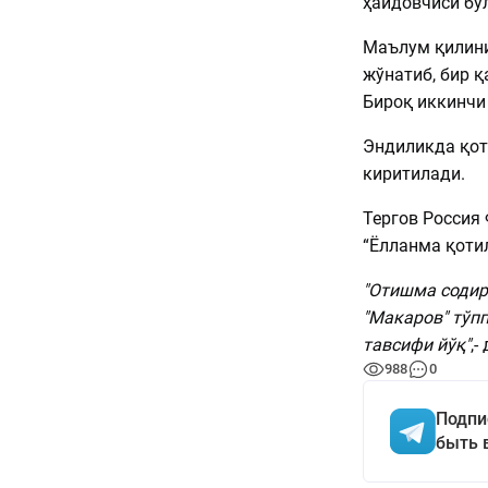
ҳайдовчиси бўл
Маълум қилин
жўнатиб, бир 
Бироқ иккинчи 
Эндиликда қот
киритилади.
Тергов Россия
“Ёлланма қоти
"Отишма содир
"Макаров" тўп
тавсифи йўқ"
,-
988
0
Подпи
быть 