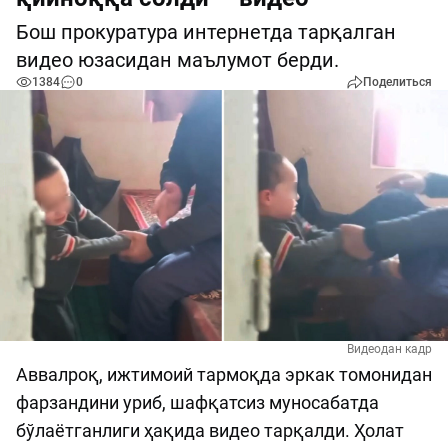
Бош прокуратура интернетда тарқалган
видео юзасидан маълумот берди.
1384
0
Поделиться
Видеодан кадр
Аввалроқ, ижтимоий тармоқда эркак томонидан
фарзандини уриб, шафқатсиз муносабатда
бўлаётганлиги ҳақида видео тарқалди. Ҳолат