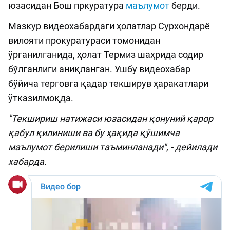
юзасидан Бош пркуратура
маълумот
берди.
Мазкур видеохабардаги ҳолатлар Сурхондарё
вилояти прокуратураси томонидан
ўрганилганида, ҳолат Термиз шаҳрида содир
бўлганлиги аниқланган. Ушбу видеохабар
бўйича терговга қадар текширув ҳаракатлари
ўтказилмоқда.
"Текшириш натижаси юзасидан қонуний қарор
қабул қилиниши ва бу ҳақида қўшимча
маълумот берилиши таъминланади", - дейилади
хабарда.