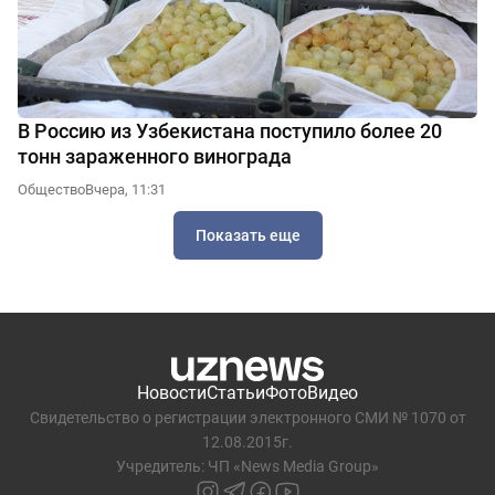
В Россию из Узбекистана поступило более 20
тонн зараженного винограда
Общество
Вчера, 11:31
Показать еще
Новости
Статьи
Фото
Видео
Свидетельство о регистрации электронного СМИ № 1070 от
12.08.2015г.
Учредитель: ЧП «News Media Group»