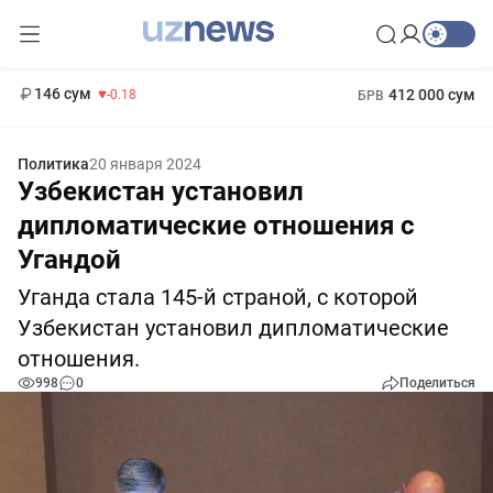
11 916 сум
28.92
13 749 сум
1 271 000 сум
32.19
МРОТ
146 сум
412 000 сум
-0.18
БРВ
Политика
20 января 2024
Узбекистан установил
дипломатические отношения с
Угандой
Уганда стала 145-й страной, с которой
Узбекистан установил дипломатические
отношения.
998
0
Поделиться