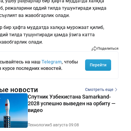
а, ушбу раҳбарлар бир ҳафта муддатда халққа
б, режаларини оддий тилда тушунтиради ҳамда
съулият ва жавобгарлик олади.
р бир ҳафта муддатда халққа мурожаат қилиб,
дий тилда тушунтиради ҳамда ўзига катта
жавобгарлик олади.
Поделиться
сывайтесь на наш
Telegram
, чтобы
Перейти
в курсе последних новостей.
ые новости
Смотреть еще
Спутник Узбекистана Samarkand-
2028 успешно выведен на орбиту —
видео
Технологии
5 августа 09:08