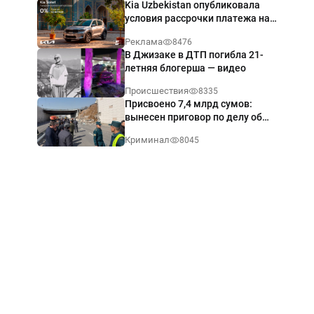
Kia Uzbekistan опубликовала
условия рассрочки платежа на
Kia Sonet со ставкой от 0%
Реклама
8476
годовых
В Джизаке в ДТП погибла 21-
летняя блогерша — видео
Происшествия
8335
Присвоено 7,4 млрд сумов:
вынесен приговор по делу об
обрушении путепровода в
Криминал
8045
Ташкенте