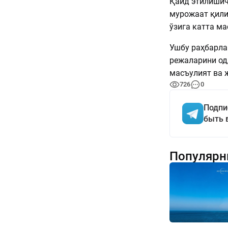
Қайд этилишич
мурожаат қили
ўзига катта ма
Ушбу раҳбарла
режаларини од
масъулият ва 
726
0
Подпи
быть 
Популярн