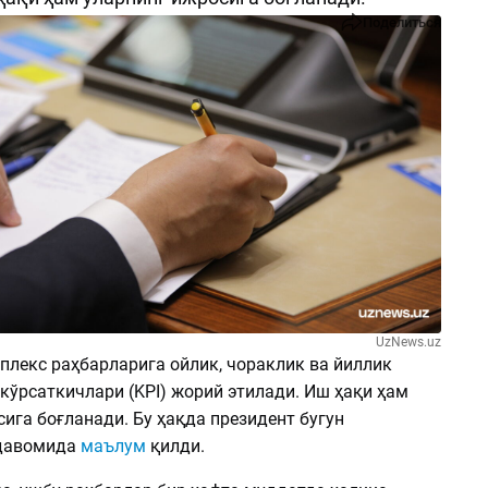
Поделиться
UzNews.uz
плекс раҳбарларига ойлик, чораклик ва йиллик
кўрсаткичлари (KPI) жорий этилади. Иш ҳақи ҳам
ига боғланади. Бу ҳақда президент бугун
 давомида
маълум
қилди.