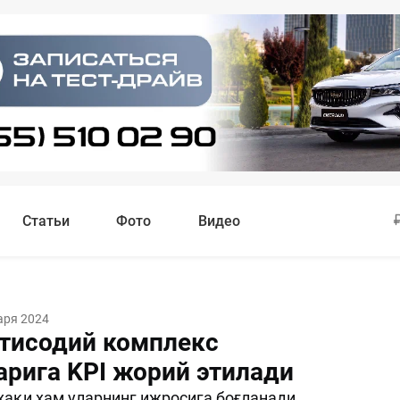
Статьи
Фото
Видео
аря 2024
тисодий комплекс
арига KPI жорий этилади
ҳақи ҳам уларнинг ижросига боғланади.