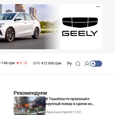
11 916 сум
28.92
13 749 сум
32.19
МРОТ
1 271 000 сум
146 сум
-0.18
БРВ
412 000 сум
Ру
Рекомендуем
В Ташобласти произошёл
крупный пожар в одном из
магазинов — видео
Происшествия
11501