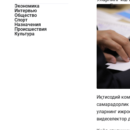
Экономика
726
0
Интервью
Общество
Спорт
Назначения
Происшествия
Культура
Иқтисодий ком
самарадорлик 
уларнинг ижрос
видеселектор