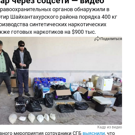
ар через соцсети — видео
равоохранительных органов обнаружили в
ртир Шайхантахурского района порядка 400 кг
оизводства синтетических наркотических
акже готовых наркотиков на $900 тыс.
Поделиться
Кадр из видео
ивного мероприятия сотрудники СГБ
выяснили
, что