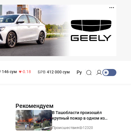
11 916 сум
28.92
13 749 сум
32.19
МРОТ
1 271 000 сум
146 сум
-0.18
БРВ
412 000 сум
Ру
Рекомендуем
В Ташобласти произошёл
крупный пожар в одном из
магазинов — видео
Происшествия
12320