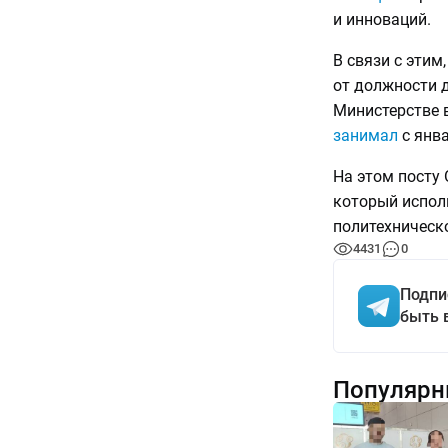
и инноваций.
В связи с этим
от должности 
Министерстве 
занимал
с янва
На этом посту
который испол
политехническо
4431
0
Подпи
быть 
Популярн