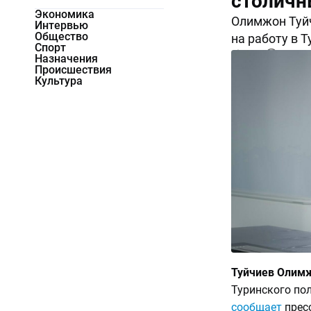
столичн
Экономика
Олимжон Туйч
Интервью
Общество
на работу в 
Спорт
4431
0
Назначения
Происшествия
Культура
Туйчиев Олим
Туринского пол
сообщает
пресс