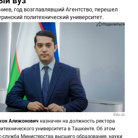
ый вуз
иев, год возглавлявший Агентство, перешел
Туринский политехнический университет.
Поделиться
Edu.uz
жон Алижонович
назначен на должность ректора
итехнического университета в Ташкенте. Об этом
-служба Министерства высшего образования, науки