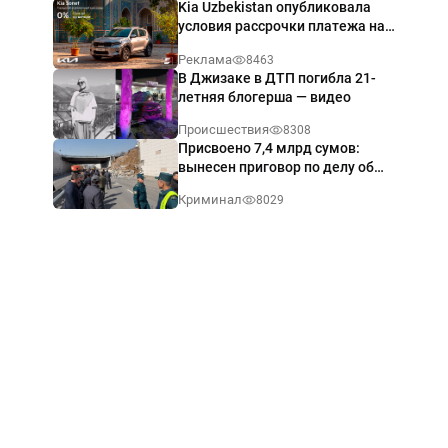
Kia Uzbekistan опубликовала
условия рассрочки платежа на
Kia Sonet со ставкой от 0%
Реклама
8463
годовых
В Джизаке в ДТП погибла 21-
летняя блогерша — видео
Происшествия
8308
Присвоено 7,4 млрд сумов:
вынесен приговор по делу об
обрушении путепровода в
Криминал
8029
Ташкенте