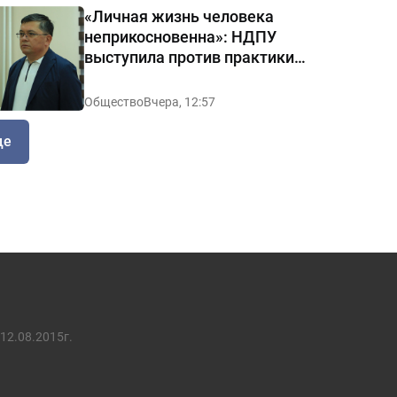
«Личная жизнь человека
неприкосновенна»: НДПУ
выступила против практики
«позорных домов и махаллей»
Общество
Вчера, 12:57
ще
12.08.2015г.