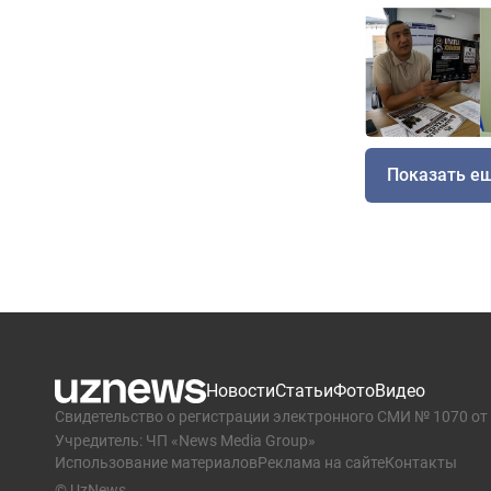
Показать е
Новости
Статьи
Фото
Видео
Свидетельство о регистрации электронного СМИ № 1070 от 
Учредитель: ЧП «News Media Group»
Использование материалов
Реклама на сайте
Контакты
© UzNews