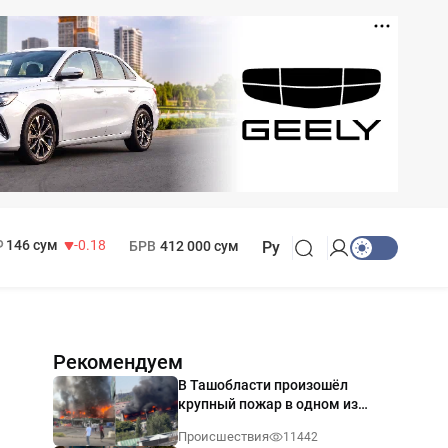
11 916 сум
28.92
13 749 сум
32.19
МРОТ
1 271 000 сум
146 сум
-0.18
БРВ
412 000 сум
Ру
Рекомендуем
В Ташобласти произошёл
крупный пожар в одном из
магазинов — видео
Происшествия
11442