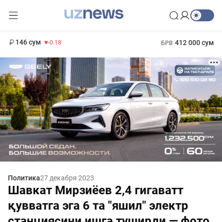
11 916 сум
28.92
13 749 сум
1 271 000 сум
32.19
МРОТ
146 сум
412 000 сум
-0.18
БРВ
Политика
27 декабря 2023
Шавкат Мирзиёев 2,4 гигаватт
қувватга эга 6 та "яшил" электр
станциясини ишга туширди — фото