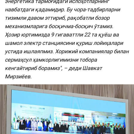
энергетика тармоғидаги ислоҳотларнинг
навбатдаги қадамидир. Бу чора-тадбирларни
тизимли давом эттириб, рақобатли бозор
механизмларига босқичма-босқич ўтамиз.
Ҳозир юртимизда 9 гигаваттли 22 та қуёш ва
шамол электр станциясини қуриш лойиҳалари
устида ишлаяпмиз. Хорижий компаниялар билан
сермаҳсул ҳамкорлигимизни тобора
кенгайтириб борамиз", – деди Шавкат
Мирзиёев.