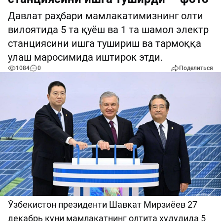
Давлат раҳбари мамлакатимизнинг олти
вилоятида 5 та қуёш ва 1 та шамол электр
станциясини ишга тушириш ва тармоққа
улаш маросимида иштирок этди.
1084
0
Поделиться
Ўзбекистон президенти Шавкат Мирзиёев 27
декабрь куни мамлакатнинг олтита ҳудудида 5