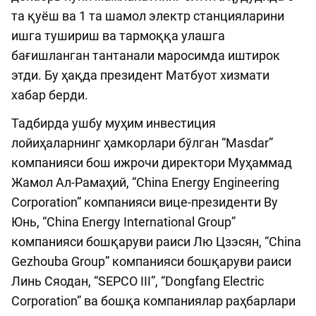
та қуёш ва 1 та шамол электр станцияларини
ишга тушириш ва тармоққа улашга
бағишланган тантанали маросимда иштирок
этди. Бу ҳақда президент Матбуот хизмати
хабар берди.
Тадбирда ушбу муҳим инвестиция
лойиҳаларнинг ҳамкорлари бўлган “Masdar”
компанияси бош ижрочи директори Муҳаммад
Жамол Ал-Рамаҳий, “China Energy Engineering
Corporation” компанияси вице-президенти Ву
Юнь, “China Energy International Group”
компанияси бошқаруви раиси Лю Цзэсян, “China
Gezhouba Group” компанияси бошқаруви раиси
Линь Сяодан, “SEPCO III”, “Dongfang Electric
Corporation” ва бошқа компаниялар раҳбарлари