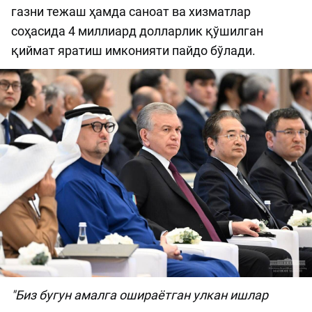
газни тежаш ҳамда саноат ва хизматлар
соҳасида 4 миллиард долларлик қўшилган
қиймат яратиш имконияти пайдо бўлади.
"Биз бугун амалга ошираётган улкан ишлар