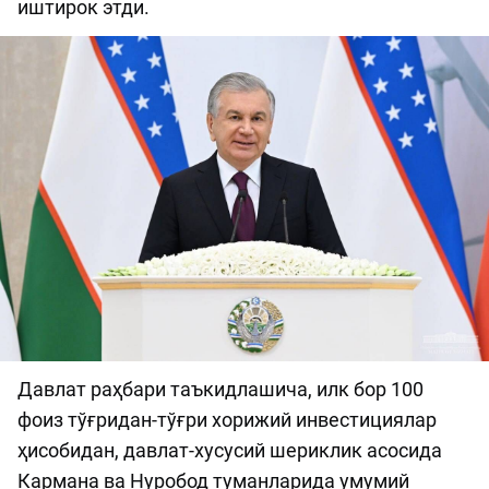
иштирок этди.
Давлат раҳбари таъкидлашича, илк бор 100
фоиз тўғридан-тўғри хорижий инвестициялар
ҳисобидан, давлат-хусусий шериклик асосида
Кармана ва Нуробод туманларида умумий