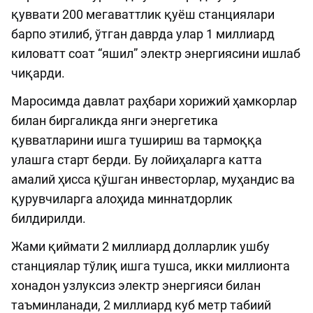
қуввати 200 мегаваттлик қуёш станциялари
барпо этилиб, ўтган даврда улар 1 миллиард
киловатт соат “яшил” электр энергиясини ишлаб
чиқарди.
Маросимда давлат раҳбари хорижий ҳамкорлар
билан биргаликда янги энергетика
қувватларини ишга тушириш ва тармоққа
улашга старт берди. Бу лойиҳаларга катта
амалий ҳисса қўшган инвесторлар, муҳандис ва
қурувчиларга алоҳида миннатдорлик
билдирилди.
Жами қиймати 2 миллиард долларлик ушбу
станциялар тўлиқ ишга тушса, икки миллионта
хонадон узлуксиз электр энергияси билан
таъминланади, 2 миллиард куб метр табиий