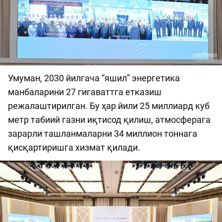
Умуман, 2030 йилгача “яшил” энергетика
манбаларини 27 гигаваттга етказиш
режалаштирилган. Бу ҳар йили 25 миллиард куб
метр табиий газни иқтисод қилиш, атмосферага
зарарли ташланмаларни 34 миллион тоннага
қисқартиришга хизмат қилади.