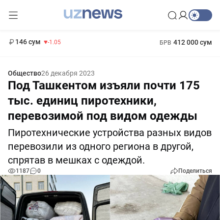
11 887 сум
-55.49
13 717 сум
1 271 000 сум
-25.83
МРОТ
146 сум
412 000 сум
-1.05
БРВ
Общество
26 декабря 2023
Под Ташкентом изъяли почти 175
тыс. единиц пиротехники,
перевозимой под видом одежды
Пиротехнические устройства разных видов
перевозили из одного региона в другой,
спрятав в мешках с одеждой.
1187
0
Поделиться