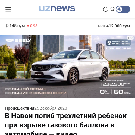
11 952 сум
36.46
13 780 сум
1 271 000 сум
30.12
МРОТ
145 сум
412 000 сум
-0.98
БРВ
Происшествия
25 декабря 2023
В Навои погиб трехлетний ребенок
при взрыве газового баллона в
автомобиле — видео