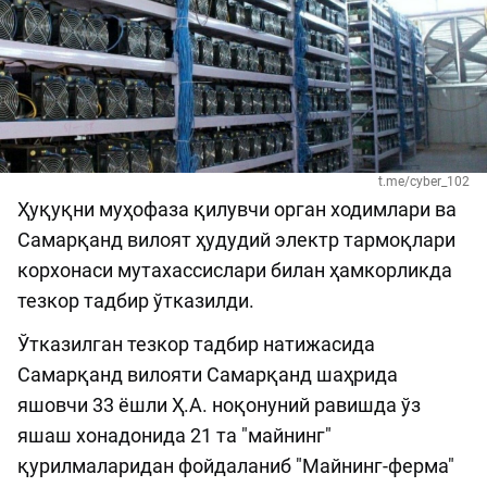
t.me/cyber_102
Ҳуқуқни муҳофаза қилувчи орган ходимлари ва
Самарқанд вилоят ҳудудий электр тармоқлари
корхонаси мутахассислари билан ҳамкорликда
тезкор тадбир ўтказилди.
Ўтказилган тезкор тадбир натижасида
Самарқанд вилояти Самарқанд шаҳрида
яшовчи 33 ёшли Ҳ.А. ноқонуний равишда ўз
яшаш хонадонида 21 та "майнинг"
қурилмаларидан фойдаланиб "Майнинг-ферма"