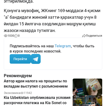
эттирилмоқда.
Қонунга мувофиқ, ЖКнинг 169-моддаси 4-қисми
"а" бандидаги жиноий хатти-ҳаракатлар учун 8
йилдан 15 йилгача озодликдан маҳрум қилиш
жазоси назарда тутилган.
1030
0
Поделиться
Подписывайтесь на наш
Telegram
, чтобы быть
в курсе последних новостей.
Перейти
Рекомендуем
Автор идеи налога на проценты по
вкладам выступил с разъяснением
Экономика
11942
Kia Uzbekistan опубликовала условия
рассрочки платежа на Kia Sonet со