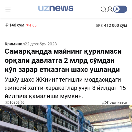
11 887 сум
-55.49
13 717 сум
1 271 000 сум
-25.83
МРОТ
146 сум
412 000 сум
-1.05
БРВ
Криминал
22 декабря 2023
Самарқандда майнинг қурилмаси
орқали давлатга 2 млрд сўмдан
кўп зарар етказган шахс ушланди
Ушбу шахс ЖКнинг тегишли моддасидаги
жиноий хатти-ҳаракатлар учун 8 йилдан 15
йилгача қамалиши мумкин.
1030
0
Поделиться