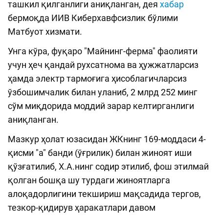
ташкил қилганлиги аниқланган, дея
хабар
бермоқда ИИВ Киберхавфсизлик бўлими
Матбуот хизмати.
Унга кўра, фуқаро "Майнинг-ферма" фаолияти
учун ҳеч қандай рухсатнома ва ҳужжатларсиз
ҳамда электр тармоғига ҳисоблагичларсиз
ўзбошимчалик билан уланиб, 2 млрд 252 минг
сўм миқдорида моддий зарар келтирганлиги
аниқланган.
Мазкур ҳолат юзасидан ЖКнинг 169-моддаси 4-
қисми "а" банди (ўғрилик) билан жиноят иши
қўзғатилиб, Х.А.нинг содир этилиб, фош этилмай
қолган бошқа шу турдаги жиноятларга
алоқадорлигини текшириш мақсадида тергов,
тезкор-қидирув ҳаракатлари давом