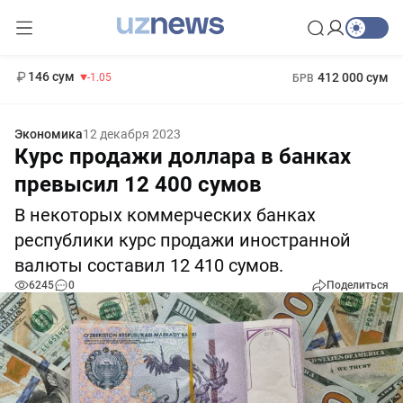
11 887 сум
-55.49
13 717 сум
1 271 000 сум
-25.83
МРОТ
146 сум
412 000 сум
-1.05
БРВ
Экономика
12 декабря 2023
Курс продажи доллара в банках
превысил 12 400 сумов
В некоторых коммерческих банках
республики курс продажи иностранной
валюты составил 12 410 сумов.
6245
0
Поделиться