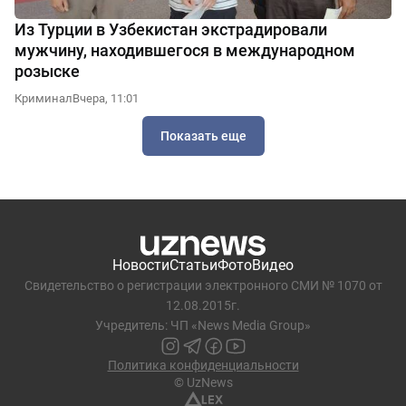
Из Турции в Узбекистан экстрадировали
мужчину, находившегося в международном
розыске
Криминал
Вчера, 11:01
Показать еще
Новости
Статьи
Фото
Видео
Свидетельство о регистрации электронного СМИ № 1070 от
12.08.2015г.
Учредитель: ЧП «News Media Group»
Политика конфиденциальности
© UzNews