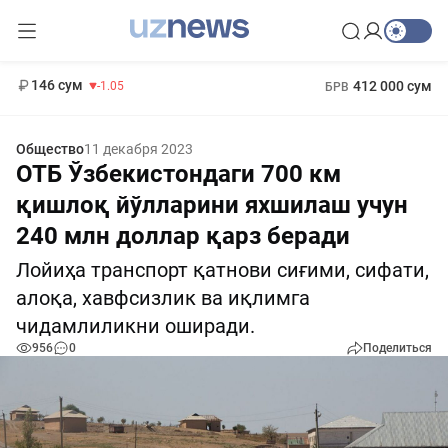
11 887 сум
-55.49
13 717 сум
1 271 000 сум
-25.83
МРОТ
146 сум
412 000 сум
-1.05
БРВ
Общество
11 декабря 2023
ОТБ Ўзбекистондаги 700 км
қишлоқ йўлларини яхшилаш учун
240 млн доллар қарз беради
Лойиҳа транспорт қатнови сиғими, сифати,
алоқа, хавфсизлик ва иқлимга
чидамлиликни оширади.
956
0
Поделиться