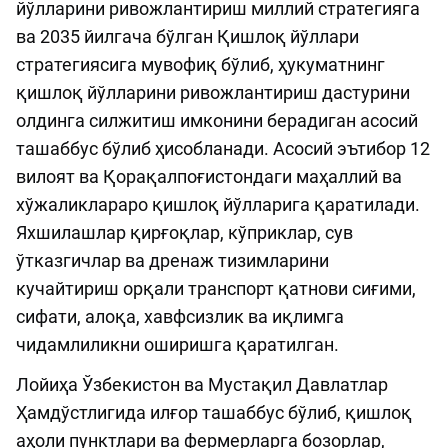
йўлларини ривожлантириш миллий стратегияга
ва 2035 йилгача бўлган Қишлоқ йўллари
стратегиясига мувофиқ бўлиб, ҳукуматнинг
қишлоқ йўлларини ривожлантириш дастурини
олдинга силжитиш имконини берадиган асосий
ташаббус бўлиб ҳисобланади. Асосий эътибор 12
вилоят ва Қорақалпоғистондаги маҳаллий ва
хўжаликлараро қишлоқ йўлларига қаратилади.
Яхшилашлар қирғоқлар, кўприклар, сув
ўтказгичлар ва дренаж тизимларини
кучайтириш орқали транспорт қатнови сиғими,
сифати, алоқа, хавфсизлик ва иқлимга
чидамлиликни оширишга қаратилган.
Лойиҳа Ўзбекистон ва Мустақил Давлатлар
Ҳамдўстлигида илғор ташаббус бўлиб, қишлоқ
аҳоли пунктлари ва фермерларга бозорлар,