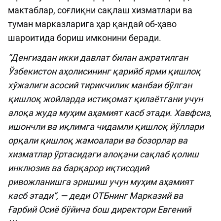
мактаблар, соғлиқни сақлаш хизматлари ва
туман марказларига ҳар қандай об-ҳаво
шароитида бориш имконини беради.
“Денгиздан икки давлат билан ажратилган
Ўзбекистон аҳолисининг қарийб ярми қишлоқ
хўжалиги асосий тирикчилик манбаи бўлган
қишлоқ жойларда истиқомат қилаётгани учун
алоқа жуда муҳим аҳамият касб этади. Хавфсиз,
ишончли ва иқлимга чидамли қишлоқ йўллари
орқали қишлоқ жамоалари ва бозорлар ва
хизматлар ўртасидаги алоқани сақлаб қолиш
инклюзив ва барқарор иқтисодий
ривожланишга эришиш учун муҳим аҳамият
касб этади”, — деди ОТБнинг Марказий ва
Ғарбий Осиё бўйича бош директори Евгений