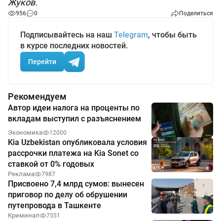
Жуков.
956
0
Поделиться
Подписывайтесь на наш
Telegram
, чтобы быть
в курсе последних новостей.
Перейти
Рекомендуем
Автор идеи налога на проценты по
вкладам выступил с разъяснением
Экономика
12000
Kia Uzbekistan опубликовала условия
рассрочки платежа на Kia Sonet со
ставкой от 0% годовых
Реклама
7987
Присвоено 7,4 млрд сумов: вынесен
приговор по делу об обрушении
путепровода в Ташкенте
Криминал
7551