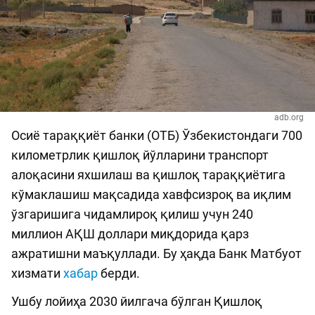
adb.org
Осиё тараққиёт банки (ОТБ) Ўзбекистондаги 700
километрлик қишлоқ йўлларини транспорт
алоқасини яхшилаш ва қишлоқ тараққиётига
кўмаклашиш мақсадида хавфсизроқ ва иқлим
ўзгаришига чидамлироқ қилиш учун 240
миллион АҚШ доллари миқдорида қарз
ажратишни маъқуллади. Бу ҳақда Банк Матбуот
хизмати
хабар
берди.
Ушбу лойиҳа 2030 йилгача бўлган Қишлоқ