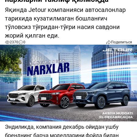
Яқинда Jetour компанияси автосалонлар
тарихида кузатилмаган бошланғич
тўловсиз тўғридан-тўғри насия савдони
жорий қилган еди.
2370
0
Поделиться
Эндиликда, компания декабрь ойидан
ушбу
бренднинг барча моделларини фойда билан