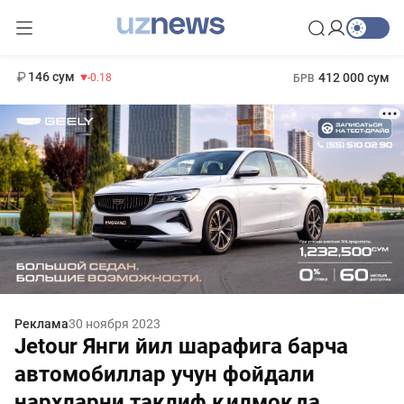
11 916 сум
28.92
13 749 сум
1 271 000 сум
32.19
МРОТ
146 сум
412 000 сум
-0.18
БРВ
Реклама
30 ноября 2023
Jetour Янги йил шарафига барча
автомобиллар учун фойдали
нархларни таклиф қилмоқда