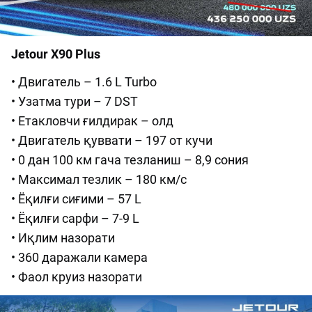
Jetour X90 Plus
• Двигатель – 1.6 L Turbo
• Узатма тури – 7 DST
• Етакловчи ғилдирак – олд
• Двигатель қуввати – 197 от кучи
• 0 дан 100 км гача тезланиш – 8,9 сония
• Максимал тезлик – 180 км/с
• Ёқилғи сиғими – 57 L
• Ёқилғи сарфи – 7-9 L
• Иқлим назорати
• 360 даражали камера
• Фаол круиз назорати