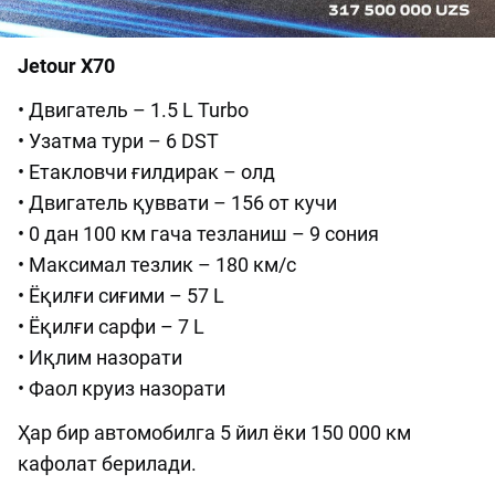
Jetour X70
• Двигатель – 1.5 L Turbo
• Узатма тури – 6 DST
• Етакловчи ғилдирак – олд
• Двигатель қуввати – 156 от кучи
• 0 дан 100 км гача тезланиш – 9 сония
• Максимал тезлик – 180 км/с
• Ёқилғи сиғими – 57 L
• Ёқилғи сарфи – 7 L
• Иқлим назорати
• Фаол круиз назорати
Ҳар бир автомобилга 5 йил ёки 150 000 км
кафолат берилади.