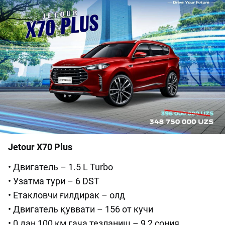
Jetour X70 Plus
• Двигатель – 1.5 L Turbo
• Узатма тури – 6 DST
• Етакловчи ғилдирак – олд
• Двигатель қуввати – 156 от кучи
• 0 дан 100 км гача тезланиш – 9,2 сония