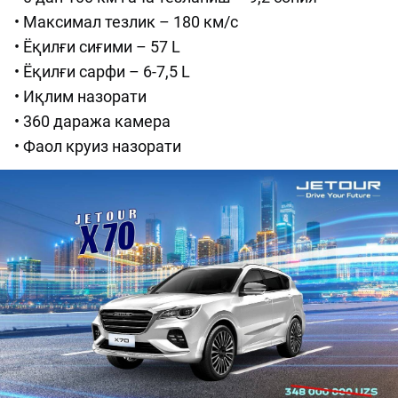
• Максимал тезлик – 180 км/с
• Ёқилғи сиғими – 57 L
• Ёқилғи сарфи – 6-7,5 L
• Иқлим назорати
• 360 даража камера
• Фаол круиз назорати