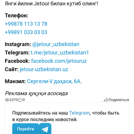
Янги йилни Jetour билан кутиб олинг!
Телефон:
+99878 113 13 78
+99891 033 03 03
Instagram:
@jetour_uzbekistan
Telegram:
t.me/jetour_uzbekistan1
Facebook:
facebook.com/jetouruz
Сайт:
jetour-uzbekistan.uz
Манзил:
Сергели-V даҳаси, 6А
.
Реклама ҳуқуқи асосида
2370
0
Поделиться
Подписывайтесь на наш
Telegram
, чтобы быть
в курсе последних новостей.
Перейти