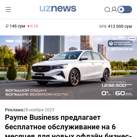
11 916 сум
28.92
13 749 сум
1 271 000 сум
32.19
МРОТ
146 сум
412 000 сум
-0.18
БРВ
Реклама
28 ноября 2023
Payme Business предлагает
бесплатное обслуживание на 6
месяцев для новых офлайн бизнес-