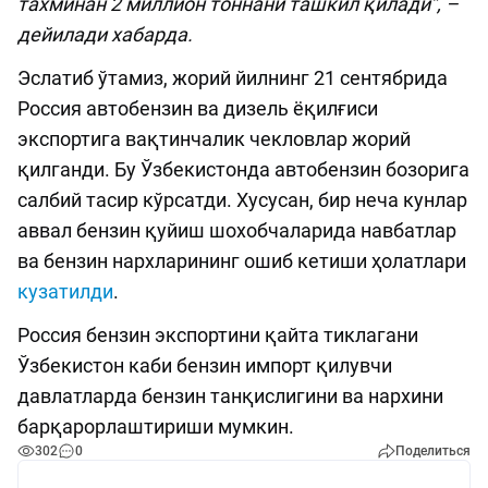
тахминан 2 миллион тоннани ташкил қилади”, –
дейилади хабарда.
Эслатиб ўтамиз, жорий йилнинг 21 сентябрида
Россия автобензин ва дизель ёқилғиси
экспортига вақтинчалик чекловлар жорий
қилганди. Бу Ўзбекистонда автобензин бозорига
салбий тасир кўрсатди. Хусусан, бир неча кунлар
аввал бензин қуйиш шохобчаларида навбатлар
ва бензин нархларининг ошиб кетиши ҳолатлари
кузатилди
.
Россия бензин экспортини қайта тиклагани
Ўзбекистон каби бензин импорт қилувчи
давлатларда бензин танқислигини ва нархини
барқарорлаштириши мумкин.
302
0
Поделиться