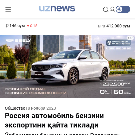
11 916 сум
28.92
13 749 сум
1 271 000 сум
32.19
МРОТ
146 сум
412 000 сум
-0.18
БРВ
Общество
18 ноября 2023
Россия автомобиль бензини
экспортини қайта тиклади