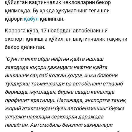
қўйилган вақтинчалик чекловларни бекор
қилмоқда. Бу ҳақда ҳукуматнинг тегишли
қарори
қабул
қилинган.
Қарорга кўра, 17 ноябрдан автобензинни
экспорт қилишга қўйилган вақтинчалик тақиқни
бекор қилинган.
“Сўнгги икки ойда нефтни қайта ишлаш
заводида юқори ҳажмдаги нефтни қайта
ишлашни сақлаб қолган ҳолда, ички бозорни
тўлдириш таъминланди ва автобензин етказиб
беришда, жумладан, биржа савдо каналида
профицит яратилди. Натижада, экспортга тақиқ
жорий этилганидан буён автобензиннинг биржа
улгуржи нархлари сезиларли даражада
пасайган. Автомобиль бензини захиралари