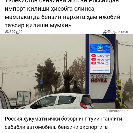
Ўзбекистон бензинни асосан Россиядан
импорт қилиши ҳисобга олинса,
мамлакатда бензин нархига ҳам ижобий
таъсир қилиши мумкин.
302
0
Поделиться
autostrada.uz
Россия ҳукумати ички бозорнинг тўйинганлиги
сабабли автомобиль бензини экспортига