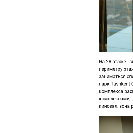
На 28 этаже - 
периметру этаж
заниматься сп
парк Tashkent 
комплекса рас
комплексами, 
кинозал, зона p