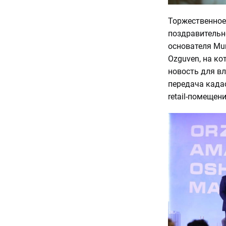
Торжественное
поздравительно
основателя Mur
Ozguven, на к
новость для в
передача када
retail-помещени