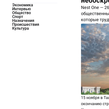
небоскр
Экономика
Nest One — 26
Интервью
Общество
общественных
Спорт
которые труд
Назначения
Происшествия
51384
0
Культура
15 ноября
в
Таш
окончанию стро