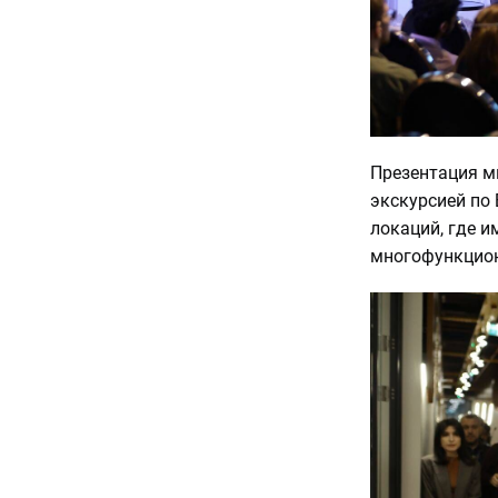
Презентация м
экскурсией по 
локаций, где и
многофункцион