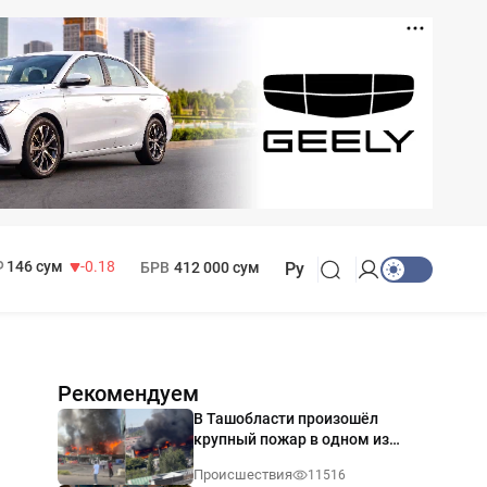
11 916 сум
28.92
13 749 сум
32.19
МРОТ
1 271 000 сум
146 сум
-0.18
БРВ
412 000 сум
Ру
Рекомендуем
В Ташобласти произошёл
крупный пожар в одном из
магазинов — видео
Происшествия
11516