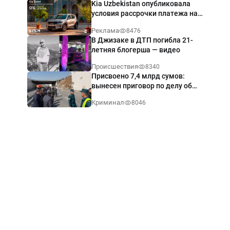
Kia Uzbekistan опубликовала
условия рассрочки платежа на
Kia Sonet со ставкой от 0%
Реклама
8476
годовых
В Джизаке в ДТП погибла 21-
летняя блогерша — видео
Происшествия
8340
Присвоено 7,4 млрд сумов:
вынесен приговор по делу об
обрушении путепровода в
Криминал
8046
Ташкенте