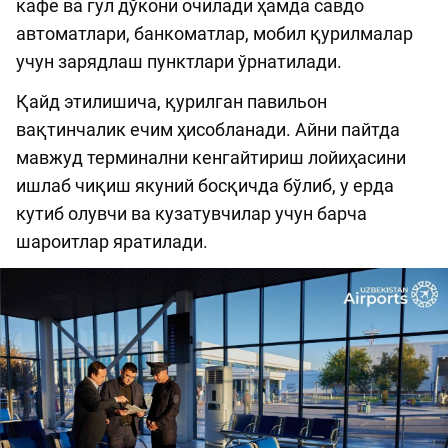
кафе ва гул дўкони очилади ҳамда савдо
автоматлари, банкоматлар, мобил қурилмалар
учун зарядлаш пунктлари ўрнатилади.
Қайд этилишича, қурилган павильон
вақтинчалик ечим ҳисобланади. Айни пайтда
мавжуд терминални кенгайтириш лойиҳасини
ишлаб чиқиш якуний босқичда бўлиб, у ерда
кутиб олувчи ва кузатувчилар учун барча
шароитлар яратилади.