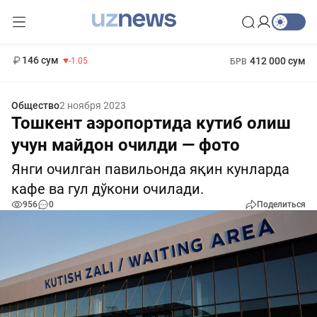
13 717 сум
1 271 000 сум
-25.83
МРОТ
146 сум
412 000 сум
-1.05
БРВ
11 887 сум
-55.49
Общество
2 ноября 2023
Тошкент аэропортида кутиб олиш
учун майдон очилди — фото
Янги очилган павильонда яқин кунларда
кафе ва гул дўкони очилади.
956
0
Поделиться