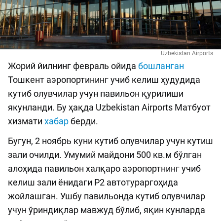
Uzbekistan Airports
Жорий йилнинг февраль ойида
бошланган
Тошкент аэропортининг учиб келиш ҳудудида
кутиб олувчилар учун павильон қурилиши
якунланди. Бу ҳақда Uzbekistan Airports Матбуот
хизмати
хабар
берди.
Бугун, 2 ноябрь куни кутиб олувчилар учун кутиш
зали очилди. Умумий майдони 500 кв.м бўлган
алоҳида павильон халқаро аэропортнинг учиб
келиш зали ёнидаги P2 автотураргоҳида
жойлашган. Ушбу павильонда кутиб олувчилар
учун ўриндиқлар мавжуд бўлиб, яқин кунларда