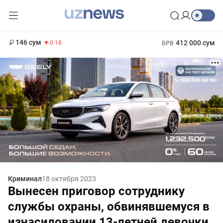
11 916 сум
28.92
13 749 сум
1 271 000 сум
32.19
МРОТ
146 сум
412 000 сум
-0.18
БРВ
Криминал
18 октября 2023
Вынесен приговор сотруднику
службы охраны, обвинявшемуся в
изнасиловании 13-летней девочки