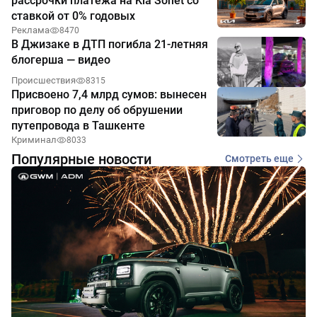
рассрочки платежа на Kia Sonet со
ставкой от 0% годовых
Реклама
8470
В Джизаке в ДТП погибла 21-летняя
блогерша — видео
Происшествия
8315
Присвоено 7,4 млрд сумов: вынесен
приговор по делу об обрушении
путепровода в Ташкенте
Криминал
8033
Популярные новости
Смотреть еще