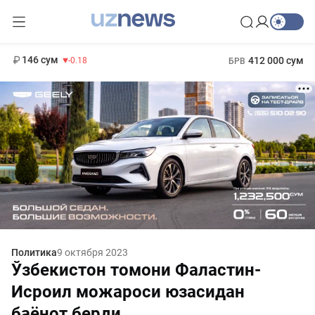
11 916 сум
28.92
13 749 сум
1 271 000 сум
32.19
МРОТ
146 сум
412 000 сум
-0.18
БРВ
Политика
9 октября 2023
Ўзбекистон томони Фаластин-
Исроил можароси юзасидан
баёнот берди