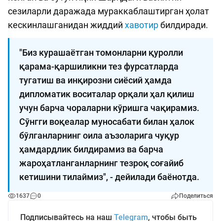
сезиларли даражада мураккаблаштирган ҳолат
кескинлашганидан жиддий
хавотир
билдиради.
"Биз курашаётган томонларни қуролли
қарама-қаршиликни тез фурсатларда
тугатиш ва инқирозни сиёсий ҳамда
дипломатик воситалар орқали ҳал қилиш
учун барча чораларни кўришга чақирамиз.
Сўнгги воқеалар муносабати билан ҳалок
бўлганларнинг оила аъзоларига чуқур
ҳамдардлик билдирамиз ва барча
жароҳатланганларнинг тезроқ соғайиб
кетишини тилаймиз", - дейилади баёнотда.
1637
0
Поделиться
Подписывайтесь на наш
Telegram
, чтобы быть