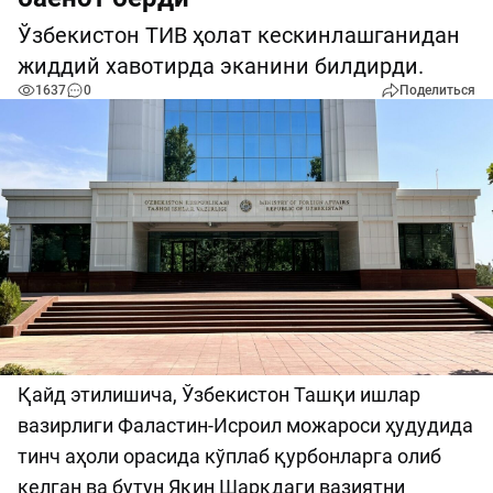
Ўзбекистон ТИВ ҳолат кескинлашганидан
жиддий хавотирда эканини билдирди.
1637
0
Поделиться
Қайд этилишича, Ўзбекистон Ташқи ишлар
вазирлиги Фаластин-Исроил можароси ҳудудида
тинч аҳоли орасида кўплаб қурбонларга олиб
келган ва бутун Яқин Шарқдаги вазиятни