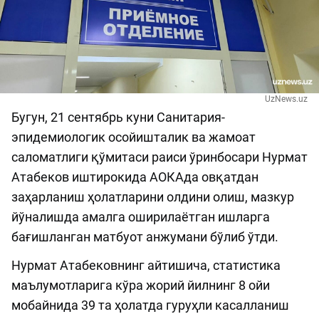
UzNews.uz
Бугун, 21 сентябрь куни Санитария-
эпидемиологик осойишталик ва жамоат
саломатлиги қўмитаси раиси ўринбосари Нурмат
Атабеков иштирокида АОКАда овқатдан
заҳарланиш ҳолатларини олдини олиш, мазкур
йўналишда амалга оширилаётган ишларга
бағишланган матбуот анжумани бўлиб ўтди.
Нурмат Атабековнинг айтишича, статистика
маълумотларига кўра жорий йилнинг 8 ойи
мобайнида 39 та ҳолатда гуруҳли касалланиш