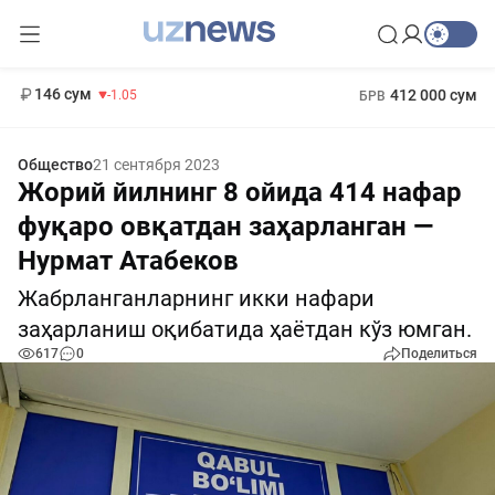
11 887 сум
-55.49
13 717 сум
1 271 000 сум
-25.83
МРОТ
146 сум
412 000 сум
-1.05
БРВ
Общество
21 сентября 2023
Жорий йилнинг 8 ойида 414 нафар
фуқаро овқатдан заҳарланган —
Нурмат Атабеков
Жабрланганларнинг икки нафари
заҳарланиш оқибатида ҳаётдан кўз юмган.
617
0
Поделиться