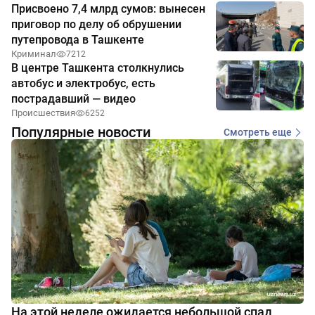
Присвоено 7,4 млрд сумов: вынесен
приговор по делу об обрушении
путепровода в Ташкенте
Криминал
7212
В центре Ташкента столкнулись
автобус и электробус, есть
пострадавший — видео
Происшествия
6252
Популярные новости
Смотреть еще
На этой неделе ожидается небольшой спад