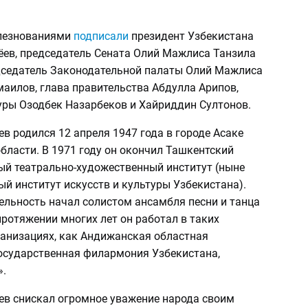
лезнованиями
подписали
президент Узбекистана
ев, председатель Сената Олий Мажлиса Танзила
дседатель Законодательной палаты Олий Мажлиса
аилов, глава правительства Абдулла Арипов,
уры Озодбек Назарбеков и Хайриддин Султонов.
 родился 12 апреля 1947 года в городе Асаке
бласти. В 1971 году он окончил Ташкентский
ый театрально-художественный институт (ныне
й институт искусств и культуры Узбекистана).
ельность начал солистом ансамбля песни и танца
ротяжении многих лет он работал в таких
ганизациях, как Андижанская областная
осударственная филармония Узбекистана,
».
в снискал огромное уважение народа своим