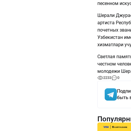
песенном искус
Шерали Джурае
артиста Респуб
почетных зван
Узбекистан им
хизматлари учу
Светлая памят
честном челов
молодежи Шера
2233
0
Подпи
быть 
Популярн