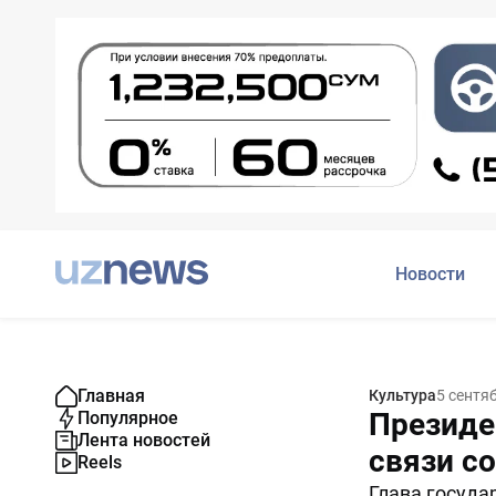
Новости
Главная
Культура
5 сентя
Президе
Популярное
Лента новостей
связи с
Reels
Глава госуда