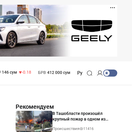
11 916 сум
28.92
13 749 сум
32.19
МРОТ
1 271 000 сум
146 сум
-0.18
БРВ
412 000 сум
Ру
Рекомендуем
В Ташобласти произошёл
крупный пожар в одном из
магазинов — видео
Происшествия
11416