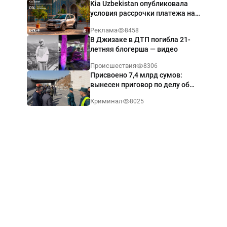
Kia Uzbekistan опубликовала
условия рассрочки платежа на
Kia Sonet со ставкой от 0%
Реклама
8458
годовых
В Джизаке в ДТП погибла 21-
летняя блогерша — видео
Происшествия
8306
Присвоено 7,4 млрд сумов:
вынесен приговор по делу об
обрушении путепровода в
Криминал
8025
Ташкенте