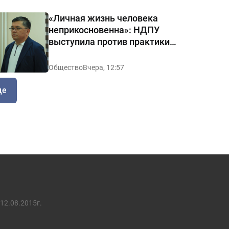
«Личная жизнь человека
неприкосновенна»: НДПУ
выступила против практики
«позорных домов и махаллей»
Общество
Вчера, 12:57
ще
12.08.2015г.