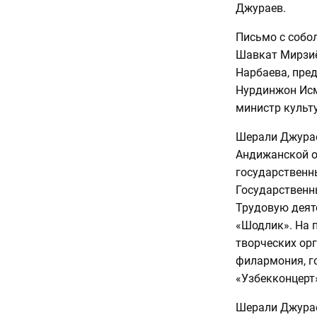
Джураев.
Письмо с собо
Шавкат Мирзиё
Нарбаева, пре
Нурдинжон Исм
министр культ
Шерали Джураев
Андижанской о
государственн
Государственны
Трудовую деят
«Шодлик». На п
творческих ор
филармония, г
«Узбекконцерт
Шерали Джурае