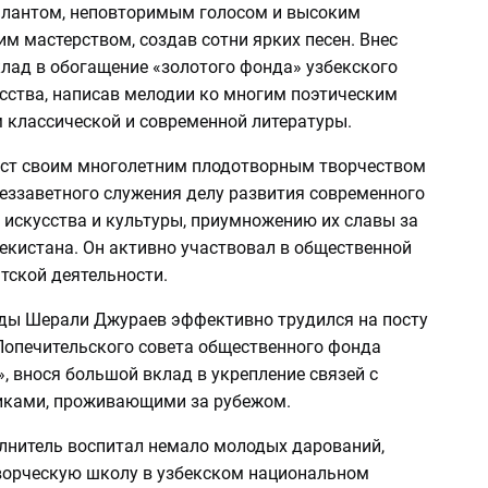
лантом, неповторимым голосом и высоким
м мастерством, создав сотни ярких песен. Внес
лад в обогащение «золотого фонда» узбекского
усства, написав мелодии ко многим поэтическим
 классической и современной литературы.
ст своим многолетним плодотворным творчеством
беззаветного служения делу развития современного
 искусства и культуры, приумножению их славы за
екистана. Он активно участвовал в общественной
тской деятельности.
оды Шерали Джураев эффективно трудился на посту
Попечительского совета общественного фонда
 внося большой вклад в укрепление связей с
иками, проживающими за рубежом.
лнитель воспитал немало молодых дарований,
ворческую школу в узбекском национальном