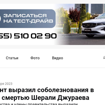
Статьи
Фото
Видео
бря 2023
нт выразил соболезнования в
о смертью Шерали Джураева
рства и члены правительства выразили