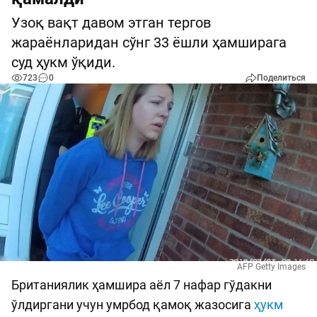
Узоқ вақт давом этган тергов
жараёнларидан сўнг 33 ёшли ҳамширага
суд ҳукм ўқиди.
723
0
Поделиться
AFP Getty Images
Британиялик ҳамшира аёл 7 нафар гўдакни
ўлдиргани учун умрбод қамоқ жазосига
ҳукм