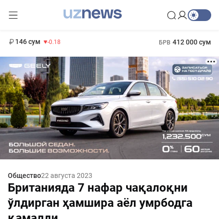
11 916 сум
28.92
13 749 сум
1 271 000 сум
32.19
МРОТ
146 сум
412 000 сум
-0.18
БРВ
Общество
22 августа 2023
Британияда 7 нафар чақалоқни
ўлдирган ҳамшира аёл умрбодга
қамалди