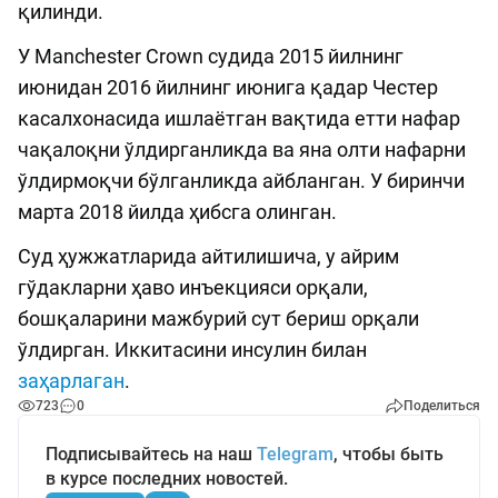
қилинди.
У Manchester Crown судида 2015 йилнинг
июнидан 2016 йилнинг июнига қадар Честер
касалхонасида ишлаётган вақтида етти нафар
чақалоқни ўлдирганликда ва яна олти нафарни
ўлдирмоқчи бўлганликда айбланган. У биринчи
марта 2018 йилда ҳибсга олинган.
Суд ҳужжатларида айтилишича, у айрим
гўдакларни ҳаво инъекцияси орқали,
бошқаларини мажбурий сут бериш орқали
ўлдирган. Иккитасини инсулин билан
заҳарлаган
.
723
0
Поделиться
Подписывайтесь на наш
Telegram
, чтобы быть
в курсе последних новостей.