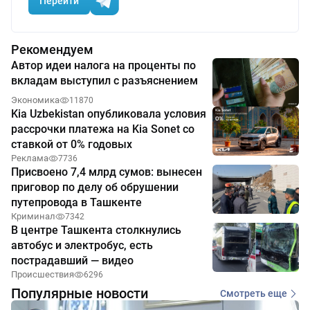
Перейти
Рекомендуем
Автор идеи налога на проценты по
вкладам выступил с разъяснением
Экономика
11870
Kia Uzbekistan опубликовала условия
рассрочки платежа на Kia Sonet со
ставкой от 0% годовых
Реклама
7736
Присвоено 7,4 млрд сумов: вынесен
приговор по делу об обрушении
путепровода в Ташкенте
Криминал
7342
В центре Ташкента столкнулись
автобус и электробус, есть
пострадавший — видео
Происшествия
6296
Популярные новости
Смотреть еще