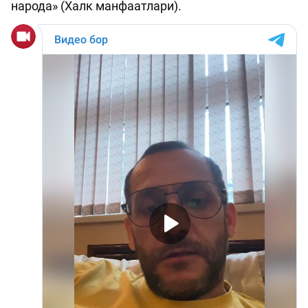
народа» (Халк манфаатлари).