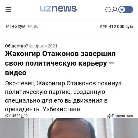
11 887 сум
-55.49
13 717 сум
1 271 000 сум
-25.83
МРОТ
146 сум
412 000 сум
-1.05
БРВ
Общество
7 февраля 2021
Жахонгир Отажонов завершил
свою политическую карьеру —
видео
Экс-певец Жахонгир Отажонов покинул
политическую партию, созданную
специально для его выдвижения в
президенты Узбекистана.
14520
0
Поделиться