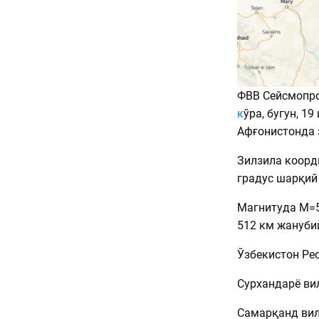
ФВВ Сейсмопро
к
ўра, бугун, 1
Афғонистонда 
Зилзила коорди
градус шарқий 
Магнитуда М=5
512 км жануби
Ўзбекистон Ре
Сурхандарё вил
Самарқанд вило