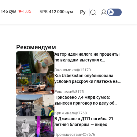
13 717 сум
-25.83
МРОТ
1 271 000 сум
146 сум
-1.05
БРВ
412 000 сум
Ру
Рекомендуем
Автор идеи налога на проценты
по вкладам выступил с
разъяснением
Экономика
12170
Kia Uzbekistan опубликовала
условия рассрочки платежа на
Kia Sonet со ставкой от 0%
Реклама
8175
годовых
Присвоено 7,4 млрд сумов:
вынесен приговор по делу об
обрушении путепровода в
Криминал
7768
Ташкенте
В Джизаке в ДТП погибла 21-
летняя блогерша — видео
Происшествия
7576