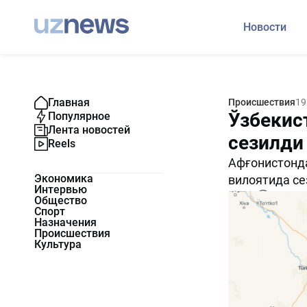
Новости
Главная
Происшествия
19
Ўзбекис
Популярное
Лента новостей
сезилди
Reels
Афғонистонда
Экономика
вилоятида се
Интервью
726
0
Общество
Спорт
Назначения
Происшествия
Культура