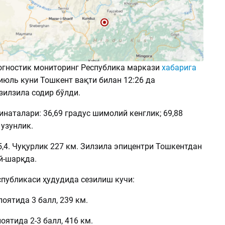
гностик мониторинг Республика маркази
хабарига
9 июль куни Тошкент вақти билан 12:26 да
зилзила содир бўлди.
наталари: 36,69 градус шимолий кенглик; 69,88
узунлик.
,4. Чуқурлик 227 км. Зилзила эпицентри Тошкентдан
й-шарқда.
спубликаси ҳудудида сезилиш кучи:
оятида 3 балл, 239 км.
ятида 2-3 балл, 416 км.