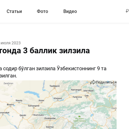
Статьи
Фото
Видео
 июля 2023
тонда 3 баллик зилзила
 содир бўлган зилзила Ўзбекистоннинг 9 та
зилган.
Поделиться