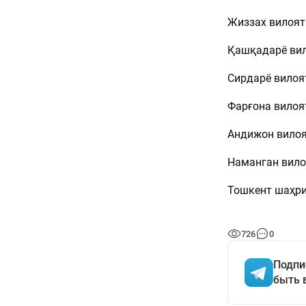
Жиззах вилояти
Қашқадарё вило
Сирдарё вилоят
Фарғона вилоят
Андижон вилоят
Наманган вилоя
Тошкент шаҳрид
726
0
Подпи
быть 