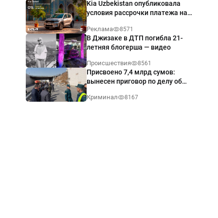
Kia Uzbekistan опубликовала
условия рассрочки платежа на
Kia Sonet со ставкой от 0%
Реклама
8571
годовых
В Джизаке в ДТП погибла 21-
летняя блогерша — видео
Происшествия
8561
Присвоено 7,4 млрд сумов:
вынесен приговор по делу об
обрушении путепровода в
Криминал
8167
Ташкенте