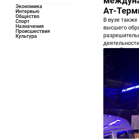
междуна
Экономика
Ат-Терм
Интервью
Общество
В вузе также
Спорт
Назначения
высшего обра
Происшествия
разрешитель
Культура
деятельности
4624
0