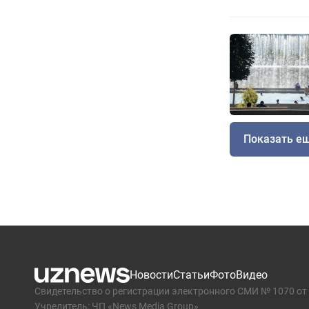
Показать е
Новости
Статьи
Фото
Видео
Свидетельство о регистрации электронного СМИ № 1070 от 
Учредитель: ЧП «News Media Group»