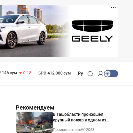
11 916 сум
28.92
13 749 сум
32.19
МРОТ
1 271 000 сум
146 сум
-0.18
БРВ
412 000 сум
Ру
Рекомендуем
В Ташобласти произошёл
крупный пожар в одном из
магазинов — видео
Происшествия
12053