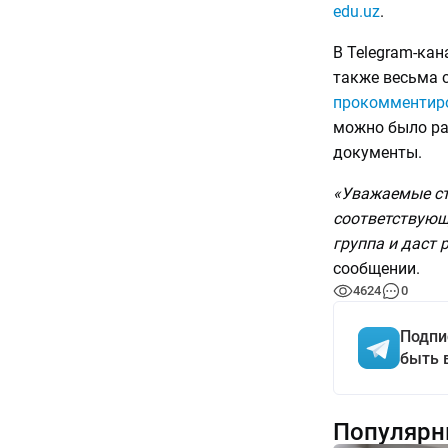
edu.uz
.
В Telegram-ка
также весьма 
прокомментир
можно было раз
документы.
«Уважаемые сту
соответствующ
группа и даст 
сообщении.
4624
0
Подпи
быть 
Популярн