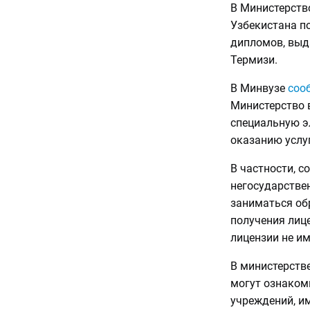
В Министерств
Узбекистана п
дипломов, выд
Термизи.
В Минвузе
соо
Министерство 
специальную э
оказанию услу
В частности, с
негосударстве
заниматься об
получения лиц
лицензии не им
В министерстве
могут ознаком
учреждений, и