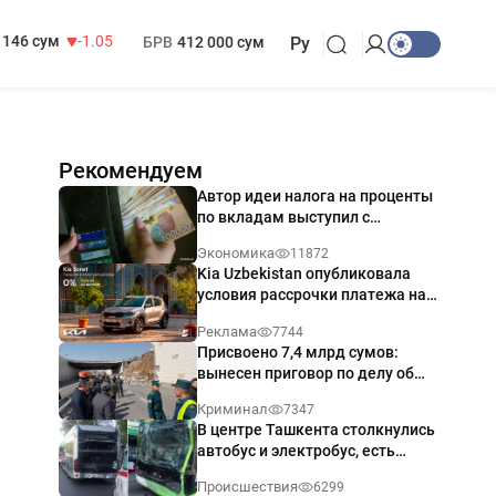
13 717 сум
-25.83
МРОТ
1 271 000 сум
146 сум
-1.05
БРВ
412 000 сум
Ру
Рекомендуем
Автор идеи налога на проценты
по вкладам выступил с
разъяснением
Экономика
11872
Kia Uzbekistan опубликовала
условия рассрочки платежа на
Kia Sonet со ставкой от 0%
Реклама
7744
годовых
Присвоено 7,4 млрд сумов:
вынесен приговор по делу об
обрушении путепровода в
Криминал
7347
Ташкенте
В центре Ташкента столкнулись
автобус и электробус, есть
пострадавший — видео
Происшествия
6299