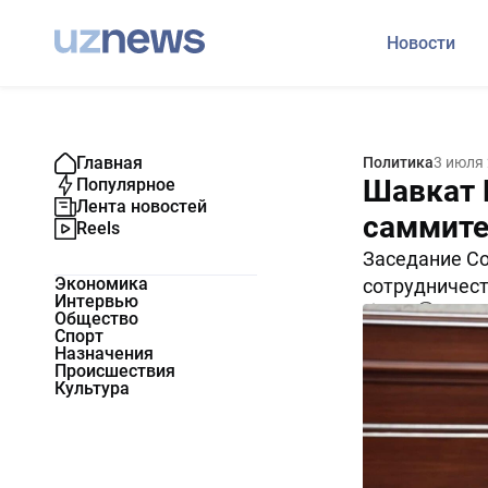
Новости
Главная
Политика
3 июля
Шавкат 
Популярное
Лента новостей
саммит
Reels
Заседание Со
Экономика
сотрудничест
Интервью
1667
0
Общество
Спорт
Назначения
Происшествия
Культура