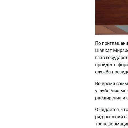
По приглашени
Шавкат Мирзиё
глав государс
пройдет в фор
служба презид
Во время самм
углубления мн
расширения и 
Ожидается, чт
ряд решений в
трансформации,