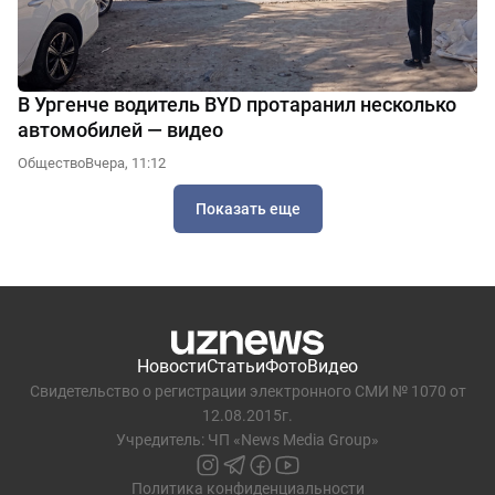
В Ургенче водитель BYD протаранил несколько
автомобилей — видео
Общество
Вчера, 11:12
Показать еще
Новости
Статьи
Фото
Видео
Свидетельство о регистрации электронного СМИ № 1070 от
12.08.2015г.
Учредитель: ЧП «News Media Group»
Политика конфиденциальности