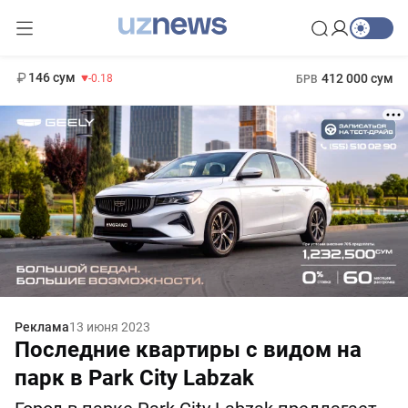
11 916 сум
28.92
13 749 сум
1 271 000 сум
32.19
МРОТ
146 сум
412 000 сум
-0.18
БРВ
Реклама
13 июня 2023
Последние квартиры с видом на
парк в Park City Labzak