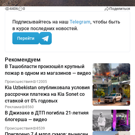
4406
0
Поделиться
Подписывайтесь на наш
Telegram
, чтобы быть
в курсе последних новостей.
Перейти
Рекомендуем
В Ташобласти произошёл крупный
пожар в одном из магазинов — видео
Происшествия
12005
Kia Uzbekistan опубликовала условия
рассрочки платежа на Kia Sonet со
ставкой от 0% годовых
Реклама
8560
В Джизаке в ДТП погибла 21-летняя
блогерша — видео
Происшествия
8539
Присвоено 7,4 млрд сумов: вынесен