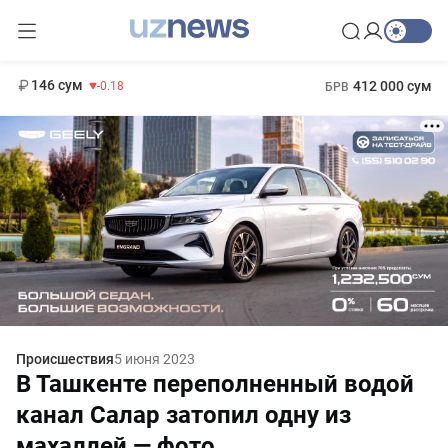
11 916 сум
28.92
13 749 сум
1 271 000 сум
32.19
МРОТ
146 сум
412 000 сум
-0.18
БРВ
Происшествия
5 июня 2023
В Ташкенте переполненный водой
канал Салар затопил одну из
махаллей — фото