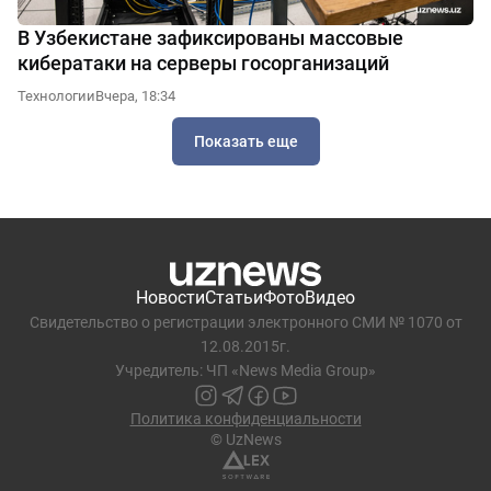
В Узбекистане зафиксированы массовые
кибератаки на серверы госорганизаций
Технологии
Вчера, 18:34
Показать еще
Новости
Статьи
Фото
Видео
Свидетельство о регистрации электронного СМИ № 1070 от
12.08.2015г.
Учредитель: ЧП «News Media Group»
Политика конфиденциальности
© UzNews