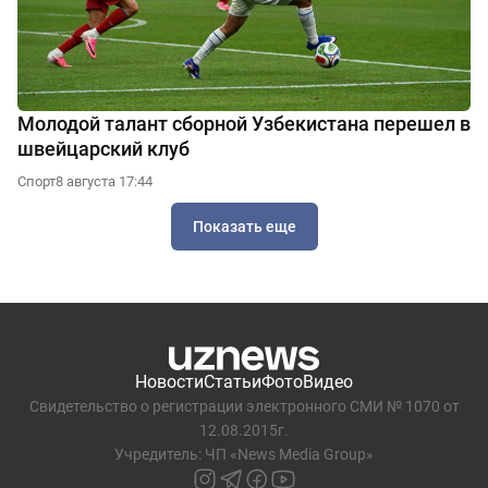
Молодой талант сборной Узбекистана перешел в
швейцарский клуб
Спорт
8 августа 17:44
Показать еще
Новости
Статьи
Фото
Видео
Свидетельство о регистрации электронного СМИ № 1070 от
12.08.2015г.
Учредитель: ЧП «News Media Group»