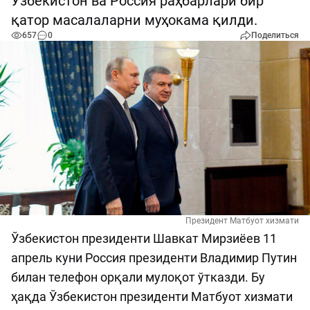
Ўзбекистон ва Россия раҳбарлари бир
қатор масалаларни муҳокама қилди.
657
0
Поделиться
Президент Матбуот хизмати
Ўзбекистон президенти Шавкат Мирзиёев 11
апрель куни Россия президенти Владимир Путин
билан телефон орқали мулоқот ўтказди. Бу
ҳақда Ўзбекистон президенти Матбуот хизмати