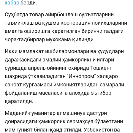
хабар
берди.
Суҳбатда товар айирбошлаш суръатларини
таъминлаш ва қўшма кооперация лойиҳаларини
амалга оширишга қаратилган биринчи галдаги
чора-тадбирлар муҳокама қилинди.
Икки мамлакат ишбилармонлари ва ҳудудлари
даражасидаги амалий ҳамкорликни илгари
суришда апрель ойининг охирида Тошкент
шаҳрида ўтказиладиган "Иннопром" халқаро
саноат кўргазмаси имкониятларидан самарали
фойдаланиш масаласига алоҳида эътибор
қаратилди.
Маданий-гуманитар алмашинув дастури
доирасидаги ҳамкорлик сермаҳсул бўлаётгани
мамнуният билан қайд этилди. Ўзбекистон ва