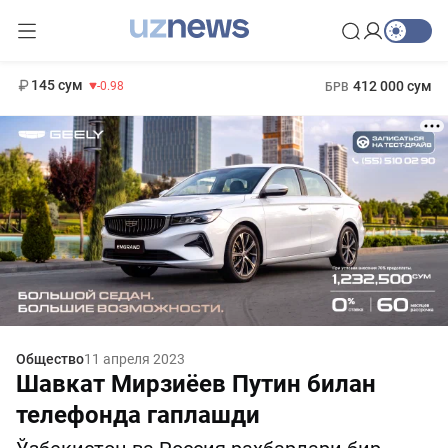
11 952 сум
36.46
13 780 сум
1 271 000 сум
30.12
МРОТ
145 сум
412 000 сум
-0.98
БРВ
Общество
11 апреля 2023
Шавкат Мирзиёев Путин билан
телефонда гаплашди