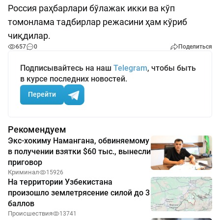
Россия раҳбарлари бўлажак икки ва кўп
томонлама тадбирлар режасини ҳам кўриб
чиқдилар.
657
0
Поделиться
Подписывайтесь на наш
Telegram
, чтобы быть
в курсе последних новостей.
Перейти
Рекомендуем
Экс-хокиму Намангана, обвиняемому
в получении взятки $60 тыс., вынесли
приговор
Криминал
15926
На территории Узбекистана
произошло землетрясение силой до 3
баллов
Происшествия
13741