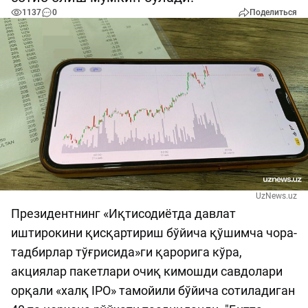
1137
0
Поделиться
UzNews.uz
Президентнинг «Иқтисодиётда давлат
иштирокини қисқартириш бўйича қўшимча чора-
тадбирлар тўғрисида»ги қарорига кўра,
акциялар пакетлари очиқ кимошди савдолари
орқали «халқ IPO» тамойили бўйича сотиладиган