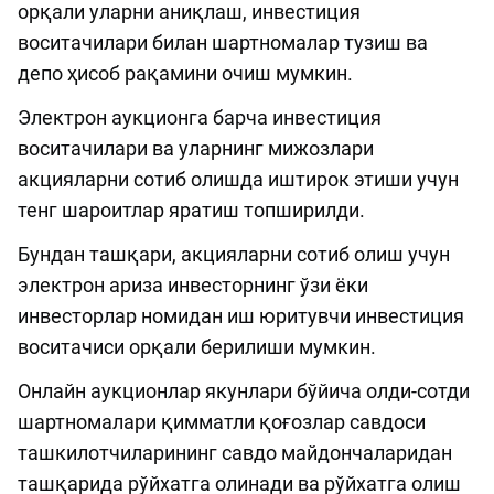
орқали уларни аниқлаш, инвестиция
воситачилари билан шартномалар тузиш ва
депо ҳисоб рақамини очиш мумкин.
Электрон аукционга барча инвестиция
воситачилари ва уларнинг мижозлари
акцияларни сотиб олишда иштирок этиши учун
тенг шароитлар яратиш топширилди.
Бундан ташқари, акцияларни сотиб олиш учун
электрон ариза инвесторнинг ўзи ёки
инвесторлар номидан иш юритувчи инвестиция
воситачиси орқали берилиши мумкин.
Онлайн аукционлар якунлари бўйича олди-сотди
шартномалари қимматли қоғозлар савдоси
ташкилотчиларининг савдо майдончаларидан
ташқарида рўйхатга олинади ва рўйхатга олиш