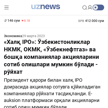
11 916 сум
28.92
13 749 сум
1 271 000 сум
32.19
МРОТ
146 сум
412 000 сум
-0.18
БРВ
Экономика
29 марта 2023
«Халқ IPO»: Ўзбекистонликлар
НКМК, ОКМК, «Ўзбекнефтгаз» ва
бошқа компаниялар акцияларини
сотиб олишлари мумкин бўлади -
рўйхат
Президент қарори билан халқ IPO
доирасида акциялар сотувга қўйиладиган
компаниялар рўйхати тасдиқланди. Е-
auksion платформаси орқали акцияларни
сотиб олиш мумкин бўлади.