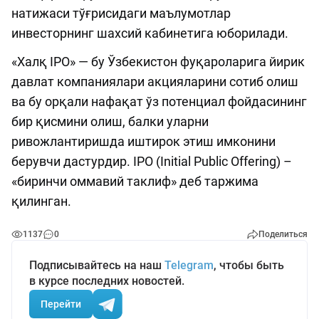
натижаси тўғрисидаги маълумотлар
инвесторнинг шахсий кабинетига юборилади.
«Халқ IPO» — бу Ўзбекистон фуқароларига йирик
давлат компаниялари акцияларини сотиб олиш
ва бу орқали нафақат ўз потенциал фойдасининг
бир қисмини олиш, балки уларни
ривожлантиришда иштирок этиш имконини
берувчи дастурдир. IPO (Initial Public Offering) –
«биринчи оммавий таклиф» деб таржима
қилинган.
1137
0
Поделиться
Подписывайтесь на наш
Telegram
, чтобы быть
в курсе последних новостей.
Перейти