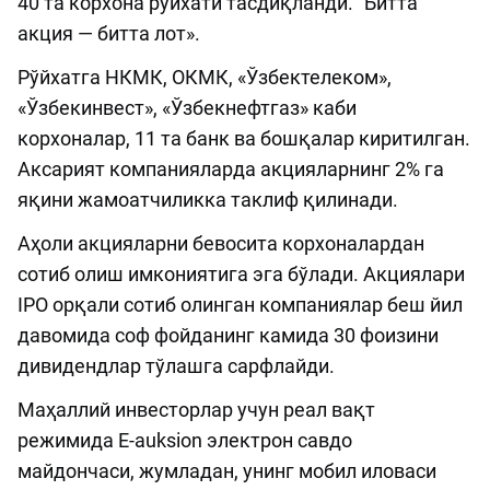
40 та корхона рўйхати тасдиқланди. "Битта
акция — битта лот».
Рўйхатга НКМК, ОКМК, «Ўзбектелеком»,
«Ўзбекинвест», «Ўзбекнефтгаз» каби
корхоналар, 11 та банк ва бошқалар киритилган.
Аксарият компанияларда акцияларнинг 2% га
яқини жамоатчиликка таклиф қилинади.
Аҳоли акцияларни бевосита корхоналардан
сотиб олиш имкониятига эга бўлади. Акциялари
IPO орқали сотиб олинган компаниялар беш йил
давомида соф фойданинг камида 30 фоизини
дивидендлар тўлашга сарфлайди.
Маҳаллий инвесторлар учун реал вақт
режимида E-auksion электрон савдо
майдончаси, жумладан, унинг мобил иловаси