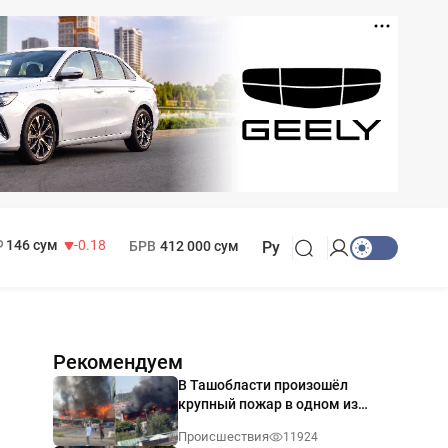
11 916 сум
28.92
13 749 сум
32.19
МРОТ
1 271 000 сум
146 сум
-0.18
БРВ
412 000 сум
Ру
Рекомендуем
В Ташобласти произошёл
крупный пожар в одном из
магазинов — видео
Происшествия
11924