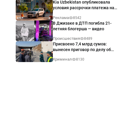
Kia Uzbekistan опубликовала
условия рассрочки платежа на
Kia Sonet со ставкой от 0%
Реклама
8542
годовых
В Джизаке в ДТП погибла 21-
летняя блогерша — видео
Происшествия
8489
Присвоено 7,4 млрд сумов:
вынесен приговор по делу об
обрушении путепровода в
Криминал
8130
Ташкенте