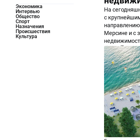
недвижи
Экономика
На сегодняшн
Интервью
Общество
с крупнейшим
Спорт
направлению 
Назначения
Происшествия
Мерсине и с 
Культура
недвижимости
1526
0