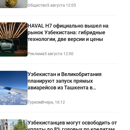
Общество
5 августа 12:05
HAVAL H7 официально вышел на
рынок Узбекистана: гибридные
технологии, две версии и цены
Реклама
5 августа 12:00
Узбекистан и Великобритания
планируют запуск прямых
авиарейсов из Ташкента в
Манчестер
Туризм
Вчера, 16:12
Узбекистанцев могут освободить от
уплаты до 8% годовых по кредитам