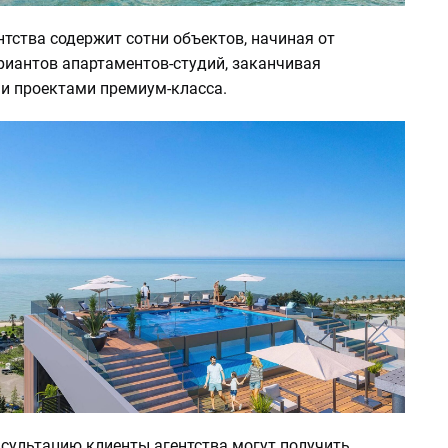
тства содержит сотни объектов, начиная от
иантов апартаментов-студий, заканчивая
 проектами премиум-класса.
сультацию клиенты агентства могут получить