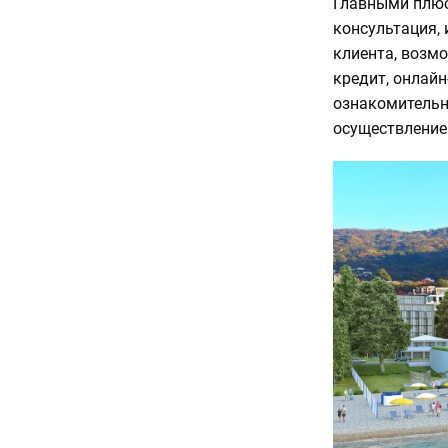
Главными плюс
консультация,
клиента, возм
кредит, онлай
ознакомительно
осуществление