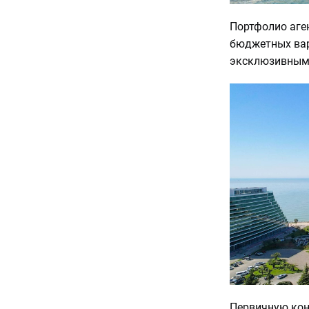
Портфолио аген
бюджетных вар
эксклюзивными
Первичную кон