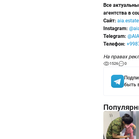
Все актуальны
агентства в со
Сайт:
aia.estate
Instagram:
@aia
Telegram:
@AI
Телефон:
+9987
На правах рек
1526
0
Подпи
быть 
Популярн