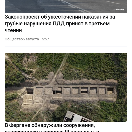
Законопроект об ужесточении наказания за
грубые нарушения ПДД принят в третьем
чтении
Общество
6 августа 15:57
В Фергане обнаружили сооружения,
относящиеся к периоду III века до н. э.