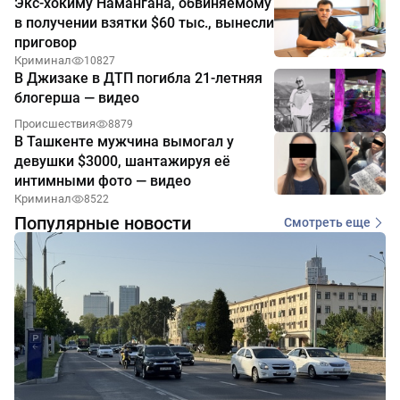
Экс-хокиму Намангана, обвиняемому
в получении взятки $60 тыс., вынесли
приговор
Криминал
10827
В Джизаке в ДТП погибла 21-летняя
блогерша — видео
Происшествия
8879
В Ташкенте мужчина вымогал у
девушки $3000, шантажируя её
интимными фото — видео
Криминал
8522
Популярные новости
Смотреть еще