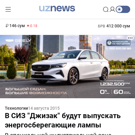
11 916 сум
28.92
13 749 сум
1 271 000 сум
32.19
МРОТ
146 сум
412 000 сум
-0.18
БРВ
Технологии
14 августа 2015
В СИЗ "Джизак" будут выпускать
энергосберегающие лампы