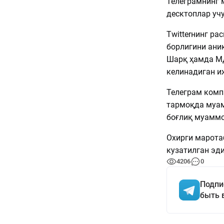
Телеграмнинг 
десктоплар уч
Twitterнинг р
борлигини аниқ
Шарқ ҳамда М
келинадиган и
Телеграм комп
тармоқда муам
боғлиқ муаммо
Охирги марота
кузатилган эди
4206
0
Подпи
быть 