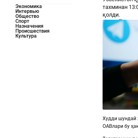
Экономика
тахминан 13
Интервью
қолди.
Общество
Спорт
4206
0
Назначения
Происшествия
Культура
Худди шундай 
ОАВлари бу ҳа