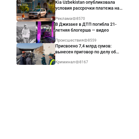
Kia Uzbekistan опубликовала
условия рассрочки платежа на
Kia Sonet со ставкой от 0%
Реклама
8570
годовых
В Джизаке в ДТП погибла 21-
летняя блогерша — видео
Происшествия
8559
Присвоено 7,4 млрд сумов:
вынесен приговор по делу об
обрушении путепровода в
Криминал
8167
Ташкенте