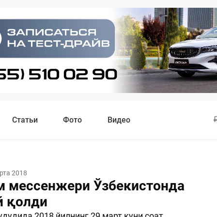
Статьи
Фото
Видео
рта 2018
м мессенжери Ўзбекистонда
 қолди
удудида 2018 йилнинг 29 март куни соат