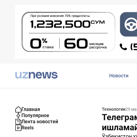
Новости
Главная
Технологии
29 ма
Телегра
Популярное
Лента новостей
ишламай
Reels
Ўзбекистон ҳ