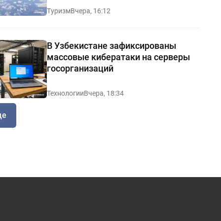
Туризм
Вчера, 16:12
В Узбекистане зафиксированы
массовые кибератаки на серверы
госорганизаций
Технологии
Вчера, 18:34
ще