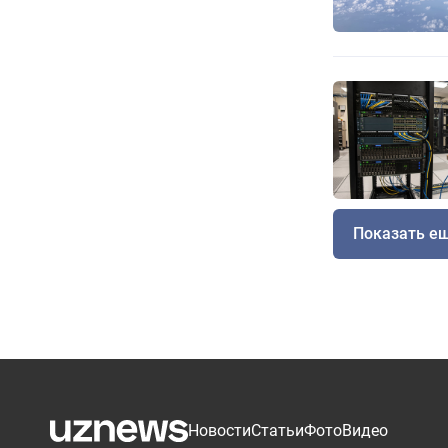
Показать е
Новости
Статьи
Фото
Видео