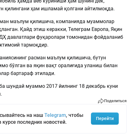
мобиль ҳамда веб кўриниши ҳам шунингдек,
ун қилингани ҳам ишламай қолгани айтилмоқда.
асман маълум қилишича, компанияда муаммолар
ланган. Қайд этиш керакки, Телеграм Европа, Яқин
ДҲ давлатлари фуқаролари томонидан фойдаланиб
жтимоий тармоқдир.
аниясининг расман маълум қилишича, бутун
мо бўлган ва яқин вақт оралиғида уланиш билан
лар бартараф этилади.
ба шундай муаммо 2017 йилнинг 18 декабрь куни
.
Поделиться
сывайтесь на наш
Telegram
, чтобы
Перейти
в курсе последних новостей.