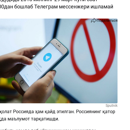
:00дан бошлаб Телеграм мессенжери ишламай
Поделиться
Sputnik
ҳолат Россияда ҳам қайд этилган. Россиянинг қатор
қда маълумот тарқатишди.