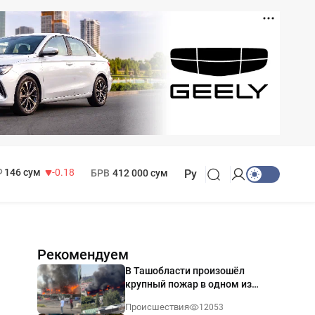
11 916 сум
28.92
13 749 сум
32.19
МРОТ
1 271 000 сум
146 сум
-0.18
БРВ
412 000 сум
Ру
Рекомендуем
В Ташобласти произошёл
крупный пожар в одном из
магазинов — видео
Происшествия
12053