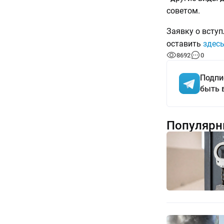
советом.
Заявку о всту
оставить
здес
8692
0
Подпи
быть 
Популярн