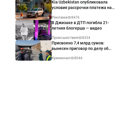
Kia Uzbekistan опубликовала
условия рассрочки платежа на
Kia Sonet со ставкой от 0%
Реклама
8476
годовых
В Джизаке в ДТП погибла 21-
летняя блогерша — видео
Происшествия
8334
Присвоено 7,4 млрд сумов:
вынесен приговор по делу об
обрушении путепровода в
Криминал
8044
Ташкенте