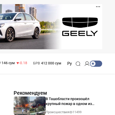
11 916 сум
28.92
13 749 сум
32.19
МРОТ
1 271 000 сум
146 сум
-0.18
БРВ
412 000 сум
Ру
Рекомендуем
В Ташобласти произошёл
крупный пожар в одном из
магазинов — видео
Происшествия
11499