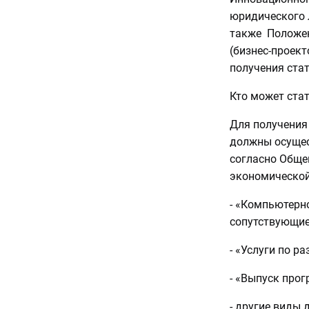
юридического л
также Положен
(бизнес-проект
получения ста
Кто может ста
Для получения
должны осущес
согласно Обще
экономической
- «Компьютерн
сопутствующие 
- «Услуги по р
- «Выпуск прог
- другие виды