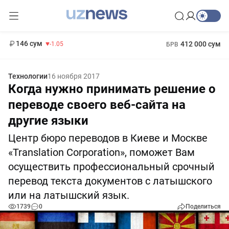
11 887 сум
-55.49
13 717 сум
1 271 000 сум
-25.83
МРОТ
146 сум
412 000 сум
-1.05
БРВ
Технологии
16 ноября 2017
Когда нужно принимать решение о
переводе своего веб-сайта на
другие языки
Центр бюро переводов в Киеве и Москве
«Translation Corporation», поможет Вам
осуществить профессиональный срочный
перевод текста документов с латышского
или на латышский язык.
1739
0
Поделиться