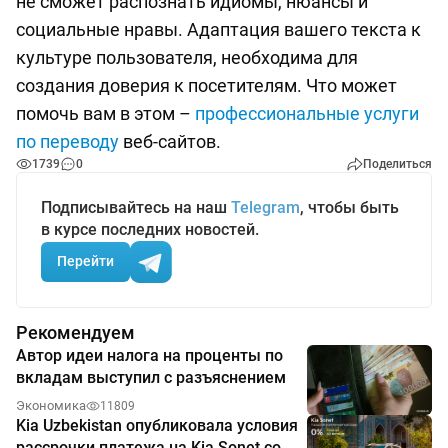
не сможет распознать идиомы, нюансы и
социальные нравы. Адаптация вашего текста к
культуре пользователя, необходима для
создания доверия к посетителям. Что может
помочь вам в этом –
профессиональные услуги
по переводу
веб-сайтов.
1739
0
Поделиться
Подписывайтесь на наш
Telegram
, чтобы быть
в курсе последних новостей.
Перейти
Рекомендуем
Автор идеи налога на проценты по
вкладам выступил с разъяснением
Экономика
11809
Kia Uzbekistan опубликовала условия
рассрочки платежа на Kia Sonet со