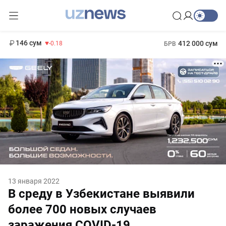
11 916 сум
28.92
13 749 сум
1 271 000 сум
32.19
МРОТ
146 сум
412 000 сум
-0.18
БРВ
13 января 2022
В среду в Узбекистане выявили
более 700 новых случаев
заражения COVID-19