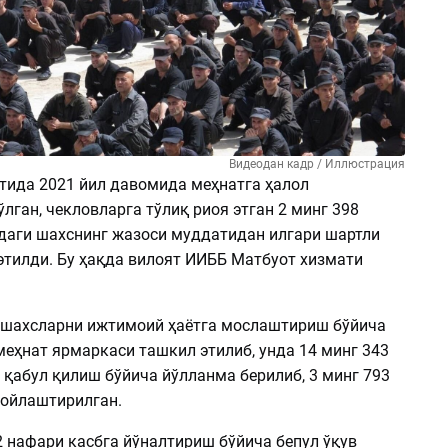
Видеодан кадр / Иллюстрация
тида 2021 йил давомида меҳнатга ҳалол
лган, чекловларга тўлиқ риоя этган 2 минг 398
даги шахснинг жазоси муддатидан илгари шартли
этилди. Бу ҳақда вилоят ИИББ Матбуот хизмати
 шахсларни ижтимоий ҳаётга мослаштириш бўйича
меҳнат ярмаркаси ташкил этилиб, унда 14 минг 343
 қабул қилиш бўйича йўлланма берилиб, 3 минг 793
ойлаштирилган.
2 нафари касбга йўналтириш бўйича бепул ўқув