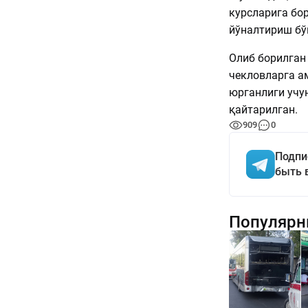
курсларига бо
йўналтириш бў
Олиб борилган
чекловларга а
юрганлиги учу
қайтарилган.
909
0
Подпи
быть 
Популярн