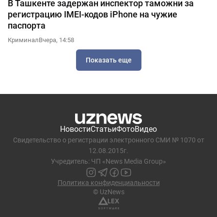
В Ташкенте задержан инспектор таможни за
регистрацию IMEI-кодов iPhone на чужие
паспорта
Криминал
Вчера, 14:58
Показать еще
Новости
Статьи
Фото
Видео
Свидетельство о регистрации электронного СМИ № 1070 от
12.08.2015г.
Учредитель: ЧП «News Media Group»
Политика конфиденциальности
© UzNews