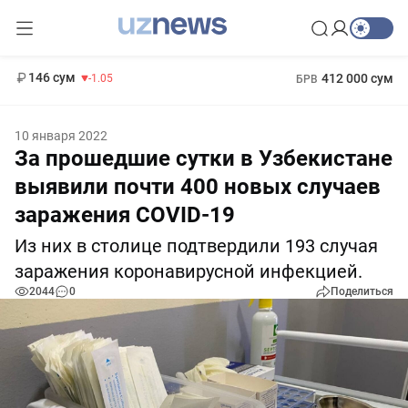
11 887 сум
-55.49
13 717 сум
1 271 000 сум
-25.83
МРОТ
146 сум
412 000 сум
-1.05
БРВ
10 января 2022
За прошедшие сутки в Узбекистане
выявили почти 400 новых случаев
заражения COVID-19
Из них в столице подтвердили 193 случая
заражения коронавирусной инфекцией.
2044
0
Поделиться