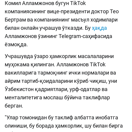
Комил Алламжонов бугун TikTok
компаниясининг вице-президенти доктор Тео
Бертрам ва компаниянинг масъул ходимлари
билан онлайн учрашув ўтказди. Бу
ҳақда
Алламжонов ўзининг Telegram-саҳифасида
ёзмоқда.
Учрашувда ўзаро ҳамкорлик масалаларини
муҳокама қилинган. Алламжонов TikTok
вакилларига тармоқнинг ички нормалари ва
айрим тартиб-қоидаларини кўриб чиқиш, уни
Ўзбекистон қадриятлари, урф-одатлар ва
менталитетига мослаш бўйича таклифлар
берган.
"Улар томонидан бу таклиф албатта инобатга
олиниши, бу борада ҳамкорлик, шу билан бирга