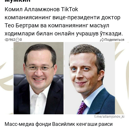
Комил Алламжонов TikTok
компаниясининг вице-президенти доктор
Тео Бертрам ва компаниянинг масъул
ходимлари билан онлайн учрашув ўтказди.
962
0
Поделиться
t.me/allamjonov_ki
Масс-медиа фонди Васийлик кенгаши раиси