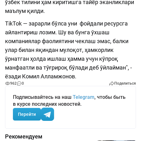
ўзбек тилини ҳам киритишга тайёр эканликлари
маълум қилди.
TikTok — зарарли бўлса уни фойдали ресурсга
айлантириш лозим. Шу ва бунга ўхшаш
компаниялар фаолиятини чеклаш эмас, балки
улар билан яқиндан мулоқот, ҳамкорлик
ўрнатган ҳолда ишлаш ҳамма учун кўпроқ
манфаатли ва тўғрироқ бўлади деб ўйлайман", -
ёзади Комил Алламжонов.
962
0
Поделиться
Подписывайтесь на наш
Telegram
, чтобы быть
в курсе последних новостей.
Перейти
Рекомендуем