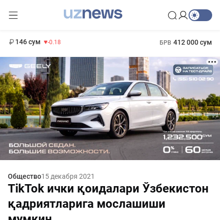
11 916 сум
28.92
13 749 сум
1 271 000 сум
32.19
МРОТ
146 сум
412 000 сум
-0.18
БРВ
Общество
15 декабря 2021
TikTok ички қоидалари Ўзбекистон
қадриятларига мослашиши
мумкин