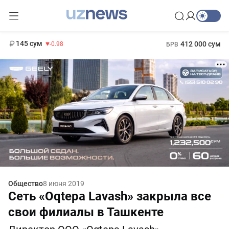
11 952 сум
36.46
13 780 сум
1 271 000 сум
30.12
МРОТ
145 сум
412 000 сум
-0.98
БРВ
Общество
8 июня 2019
Сеть «Oqtepa Lavash» закрыла все
свои филиалы в Ташкенте