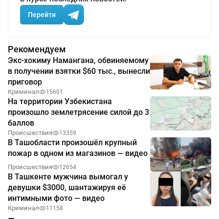
Перейти
Рекомендуем
Экс-хокиму Намангана, обвиняемому
в получении взятки $60 тыс., вынесли
приговор
Криминал
15601
На территории Узбекистана
произошло землетрясение силой до 3
баллов
Происшествия
13359
В Ташобласти произошёл крупный
пожар в одном из магазинов — видео
Происшествия
12654
В Ташкенте мужчина вымогал у
девушки $3000, шантажируя её
интимными фото — видео
Криминал
11158