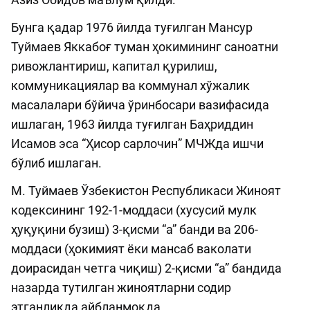
Бунга қадар 1976 йилда туғилган Мансур
Туймаев Яккабоғ туман ҳокимининг саноатни
ривожлантириш, капитал қурилиш,
коммуникациялар ва коммунал хўжалик
масалалари бўйича ўринбосари вазифасида
ишлаган, 1963 йилда туғилган Баҳриддин
Исамов эса “Ҳисор сарлочин” МЧЖда ишчи
бўлиб ишлаган.
М. Туймаев Ўзбекистон Республикаси Жиноят
кодексининг 192-1-моддаси (хусусий мулк
ҳуқуқини бузиш) 3-қисми “а” банди ва 206-
моддаси (ҳокимият ёки мансаб ваколати
доирасидан четга чиқиш) 2-қисми “а” бандида
назарда тутилган жиноятларни содир
этганликда айбланмоқда.