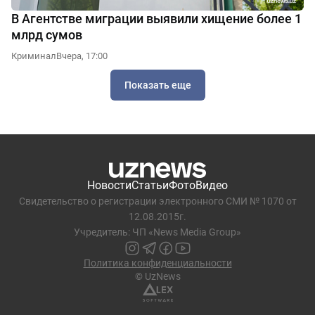
В Агентстве миграции выявили хищение более 1
млрд сумов
Криминал
Вчера, 17:00
Показать еще
Новости
Статьи
Фото
Видео
Свидетельство о регистрации электронного СМИ № 1070 от
12.08.2015г.
Учредитель: ЧП «News Media Group»
Политика конфиденциальности
© UzNews