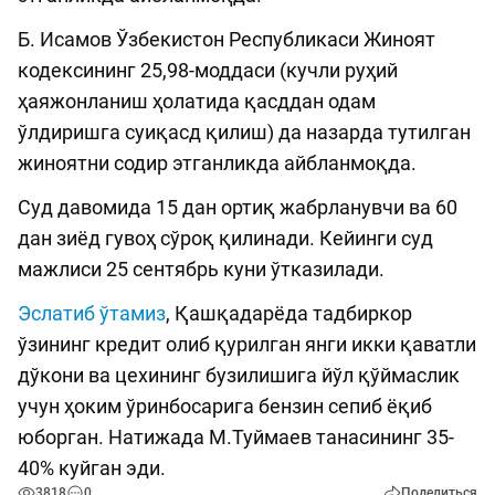
Б. Исамов Ўзбекистон Республикаси Жиноят
кодексининг 25,98-моддаси (кучли руҳий
ҳаяжонланиш ҳолатида қасддан одам
ўлдиришга суиқасд қилиш) да назарда тутилган
жиноятни содир этганликда айбланмоқда.
Суд давомида 15 дан ортиқ жабрланувчи ва 60
дан зиёд гувоҳ сўроқ қилинади. Кейинги суд
мажлиси 25 сентябрь куни ўтказилади.
Эслатиб ўтамиз
, Қашқадарёда тадбиркор
ўзининг кредит олиб қурилган янги икки қаватли
дўкони ва цехининг бузилишига йўл қўймаслик
учун ҳоким ўринбосарига бензин сепиб ёқиб
юборган. Натижада М.Туймаев танасининг 35-
40% куйган эди.
3818
0
Поделиться