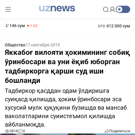
11 887 сум
-55.49
13 717 сум
1 271 000 сум
-25.83
МРОТ
146 сум
412 000 сум
-1.05
БРВ
Общество
17 сентября 2019
Яккабоғ вилояти ҳокимининг собиқ
ўринбосари ва уни ёқиб юборган
тадбиркорга қарши суд иши
бошланди
Тадбиркор қасддан одам ўлдиришга
суиқасд қилишда, ҳоким ўринбосари эса
хусусий мулк ҳуқуқини бузишда ва мансаб
ваколатларини суиистеъмол қилишда
айбланмоқда.
3818
0
Поделиться