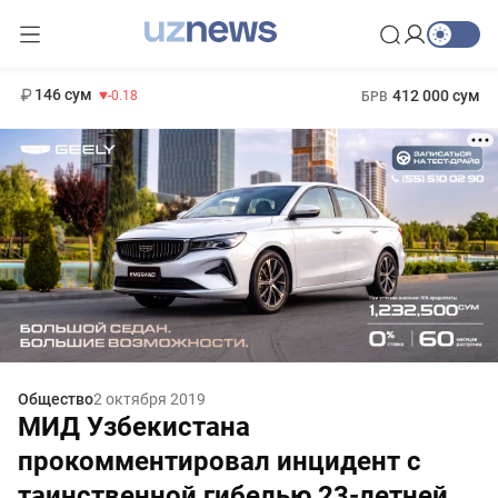
11 916 сум
28.92
13 749 сум
1 271 000 сум
32.19
МРОТ
146 сум
412 000 сум
-0.18
БРВ
Общество
2 октября 2019
МИД Узбекистана
прокомментировал инцидент с
таинственной гибелью 23-летней