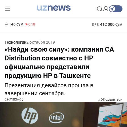
11 916 сум
28.92
13 749 сум
1 271 000 сум
32.19
МРОТ
146 сум
412 000 сум
-0.18
БРВ
Технологии
2 октября 2019
«Найди свою силу»: компания CA
Distribution совместно с HP
официально представили
продукцию НР в Ташкенте
Презентация девайсов прошла в
завершении сентября.
7183
0
Поделиться