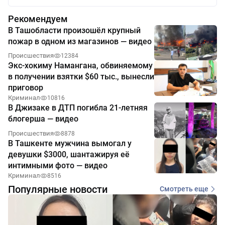
Рекомендуем
В Ташобласти произошёл крупный
пожар в одном из магазинов — видео
Происшествия
12384
Экс-хокиму Намангана, обвиняемому
в получении взятки $60 тыс., вынесли
приговор
Криминал
10816
В Джизаке в ДТП погибла 21-летняя
блогерша — видео
Происшествия
8878
В Ташкенте мужчина вымогал у
девушки $3000, шантажируя её
интимными фото — видео
Криминал
8516
Популярные новости
Смотреть еще