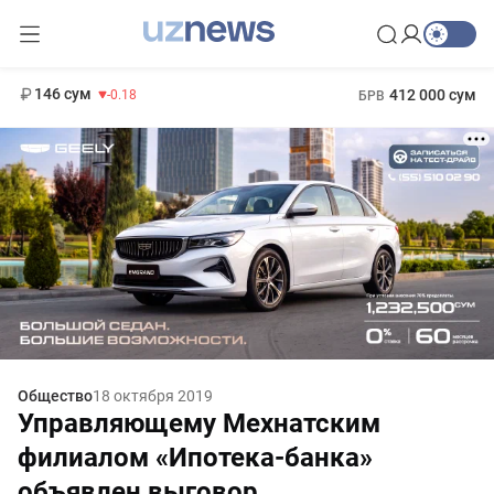
11 916 сум
28.92
13 749 сум
1 271 000 сум
32.19
МРОТ
146 сум
412 000 сум
-0.18
БРВ
Общество
18 октября 2019
Управляющему Мехнатским
филиалом «Ипотека-банка»
объявлен выговор