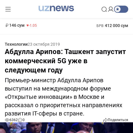
11 887 сум
-55.49
13 717 сум
1 271 000 сум
-25.83
МРОТ
146 сум
412 000 сум
-1.05
БРВ
Технологии
23 октября 2019
Абдулла Арипов: Ташкент запустит
коммерческий 5G уже в
следующем году
Премьер-министр Абдулла Арипов
выступил на международном форуме
«Открытые инновации» в Москве и
рассказал о приоритетных направлениях
развития IT-сферы в стране.
6362
0
Поделиться