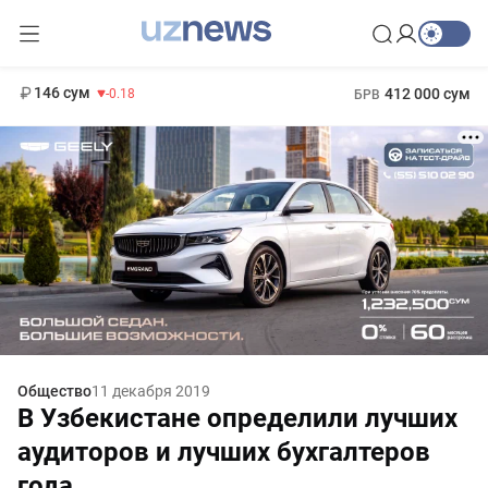
11 916 сум
28.92
13 749 сум
1 271 000 сум
32.19
МРОТ
146 сум
412 000 сум
-0.18
БРВ
Общество
11 декабря 2019
В Узбекистане определили лучших
аудиторов и лучших бухгалтеров
года