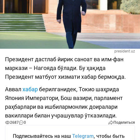
president.uz
Президент дастлаб йирик саноат ва илм-фан
маркази – Нагояда бўлади. Бу ҳақида
Президент матбуот хизмати хабар бермоқда.
Аввал
хабар
берилганидек, Токио шаҳрида
Япония Императори, Бош вазири, парламент
раҳбарлари ва ишбилармонлик доиралари
вакиллари билан учрашувлар ўтказилади.
2687
0
Поделиться
Подписывайтесь на наш
Telegram
, чтобы быть