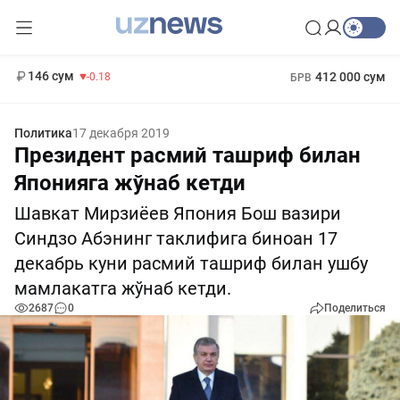
11 916 сум
28.92
13 749 сум
1 271 000 сум
32.19
МРОТ
146 сум
412 000 сум
-0.18
БРВ
Политика
17 декабря 2019
Президент расмий ташриф билан
Японияга жўнаб кетди
Шавкат Мирзиёев Япония Бош вазири
Синдзо Абэнинг таклифига биноан 17
декабрь куни расмий ташриф билан ушбу
мамлакатга жўнаб кетди.
2687
0
Поделиться