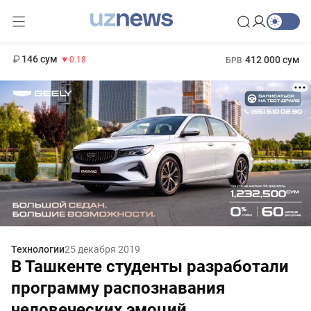
11 916 сум
28.92
13 749 сум
1 271 000 сум
32.19
МРОТ
146 сум
412 000 сум
-0.18
БРВ
Технологии
25 декабря 2019
В Ташкенте студенты разработали
программу распознавания
человеческих эмоций