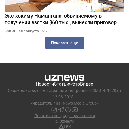
Экс-хокиму Намангана, обвиняемому в
получении взятки $60 тыс., вынесли приговор
Криминал
7 августа 16:51
Показать еще
Новости
Статьи
Фото
Видео
Свидетельство о регистрации электронного СМИ № 1070 от
12.08.2015г.
Учредитель: ЧП «News Media Group»
Политика конфиденциальности
© UzNews