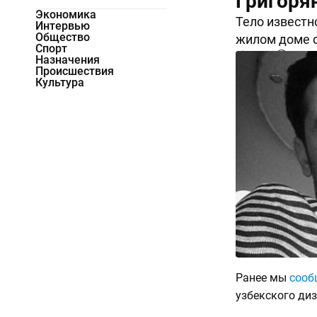
Григоря
Экономика
Тело известн
Интервью
Общество
жилом доме с
Спорт
74368
0
Назначения
Происшествия
Культура
Ранее мы
сооб
узбекского ди