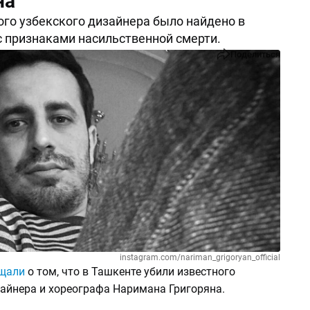
на
ого узбекского дизайнера было найдено в
 признаками насильственной смерти.
Поделиться
instagram.com/nariman_grigoryan_official
щали
о том, что в Ташкенте убили известного
зайнера и хореографа Наримана Григоряна.