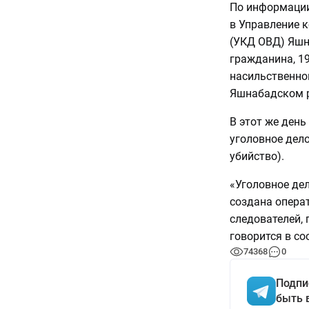
По информации
в Управление 
(УКД ОВД) Яшна
гражданина, 1
насильственной
Яшнабадском ра
В этот же ден
уголовное дело
убийство).
«Уголовное де
создана опера
следователей,
говорится в со
74368
0
Подпи
быть 