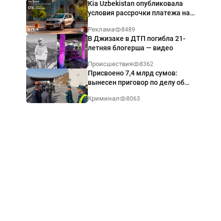
Kia Uzbekistan опубликовала
условия рассрочки платежа на
Kia Sonet со ставкой от 0%
Реклама
8489
годовых
В Джизаке в ДТП погибла 21-
летняя блогерша — видео
Происшествия
8362
Присвоено 7,4 млрд сумов:
вынесен приговор по делу об
обрушении путепровода в
Криминал
8063
Ташкенте