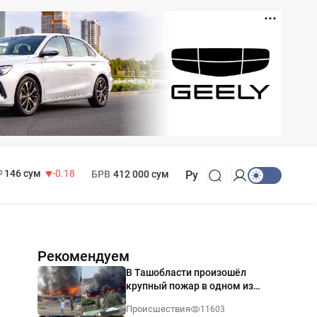
11 916 сум
28.92
13 749 сум
32.19
МРОТ
1 271 000 сум
146 сум
-0.18
БРВ
412 000 сум
Ру
Рекомендуем
В Ташобласти произошёл
крупный пожар в одном из
магазинов — видео
Происшествия
11603