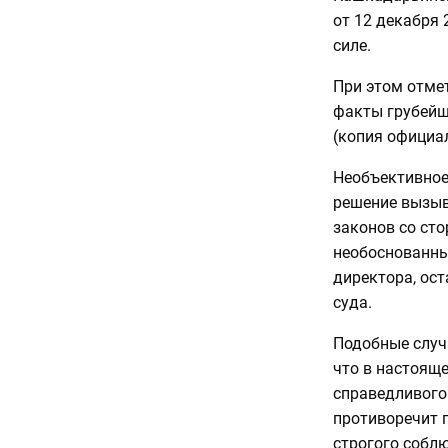
от 12 декабря 
силе.
При этом отме
факты грубейш
(копия официа
Необъективное
решение вызыв
законов со сто
необоснованны
директора, ост
суда.
Подобные случа
что в настоящ
справедливого 
противоречит 
строгого собл