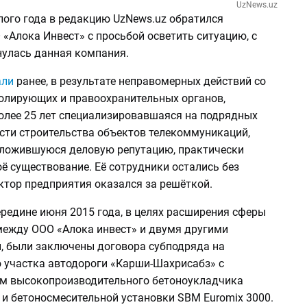
UzNews.uz
лого года в редакцию UzNews.uz обратился
«Алока Инвест» с просьбой осветить ситуацию, с
нулась данная компания.
али
ранее, в результате неправомерных действий со
олирующих и правоохранительных органов,
более 25 лет специализировавшаяся на подрядных
асти строительства объектов телекоммуникаций,
ложившуюся деловую репутацию, практически
ё существование. Её сотрудники остались без
ктор предприятия оказался за решёткой.
редине июня 2015 года, в целях расширения сферы
между ООО «Алока инвест» и двумя другими
, были заключены договора субподряда на
 участка автодороги «Карши-Шахрисабз» с
м высокопроизводительного бетоноукладчика
 и бетоносмесительной установки SBM Euromix 3000.