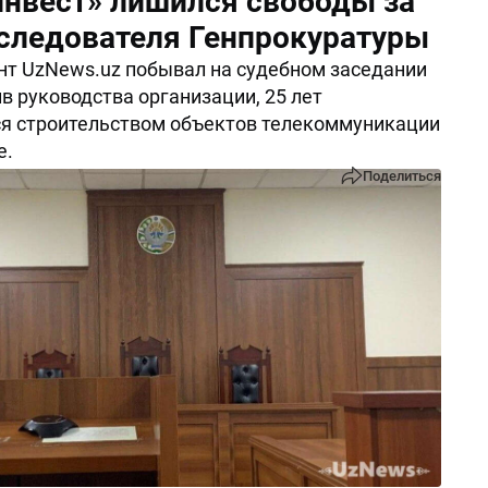
инвест» лишился свободы за
следователя Генпрокуратуры
т UzNews.uz побывал на судебном заседании
ив руководства организации, 25 лет
я строительством объектов телекоммуникации
е.
Поделиться