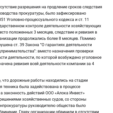
тсутствие разрешения на продление сроков следствия
ководства прокуратуры, было зафиксировано
351 Уголовно-процессуального кодекса и ст. 11
ударственном контроле деятельности хозяйствующих
есто положенных 3 месяцев, следствие и ревизия в
анизации продолжались более 8 месяцев. Помимо
рушена ст. 39 Закона “О гарантиях деятельности
дпринимательства”: вместо назначения проверки
асти деятельности, по которой возбуждено уголовное
начена ревизия всей деятельности компании за 4
о, что дорожные работы находились на стадии
я техника была задействована в процессе
 а законность действий ООО «Алока Инвест»
решениями хозяйственных судов, со стороны
енпрокуратуры руководителю общества было
винение. Главу организации обвинили в отсутствии