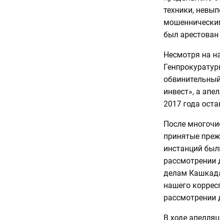
техники, невы
мошенническим 
был арестован 
Несмотря на н
Генпрокуратур
обвинительный
инвест», а апе
2017 года оста
После многочис
принятые преж
инстанций был
рассмотрении 
делам Кашкада
нашего коррес
рассмотрении д
В ходе апелляц