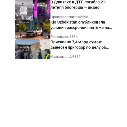
В Джизаке в ДТП погибла 21-
летняя блогерша — видео
Происшествия
8596
Kia Uzbekistan опубликовала
условия рассрочки платежа на
Kia Sonet со ставкой от 0%
Реклама
8584
годовых
Присвоено 7,4 млрд сумов:
вынесен приговор по делу об
обрушении путепровода в
Криминал
8182
Ташкенте