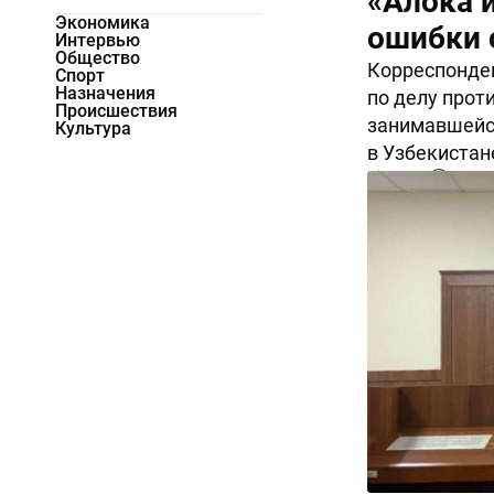
«Алока 
Экономика
ошибки 
Интервью
Общество
Корреспонден
Спорт
Назначения
по делу прот
Происшествия
занимавшейс
Культура
в Узбекистан
10595
0