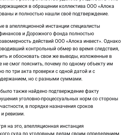
одержащиеся в обращении коллектива ООО «Алока
нованы и полностью нашли своё подтверждение.
ые в апелляционной инстанции специалисты
финансов и Дорожного фонда полностью
равомерность действий ООО «Алока инвест». Однако
роводивший контрольный обмер во время следствия,
ить и обосновать свои же выводы, изложенные в
е не смог пояснить, почему по одному объекту им
о по три акта проверки с одной датой и с
держанием, но с разными суммами.
, было также найдено подтверждение факту
рушения уголовно-процессуальных норм со стороны
 частности, в порядке назначения сроков
и ревизии.
ря на это, апелляционная инстанция
ого суда по уголовным делам своим определением