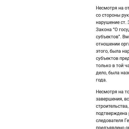
Несмотря на о
со стороны ру
нарушение ст. 
Закона “О гос
субъектов”. Вм
отношении орг
этого, была на
субъектов пре
только в той ч
дело, была наз
года.
Несмотря на т
завершения, вс
строительства,
подтверждена 
следователя Г
предъявлено об