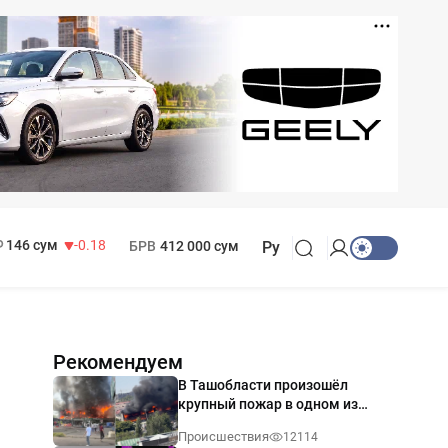
11 916 сум
28.92
13 749 сум
32.19
МРОТ
1 271 000 сум
146 сум
-0.18
БРВ
412 000 сум
Ру
Рекомендуем
В Ташобласти произошёл
крупный пожар в одном из
магазинов — видео
Происшествия
12114