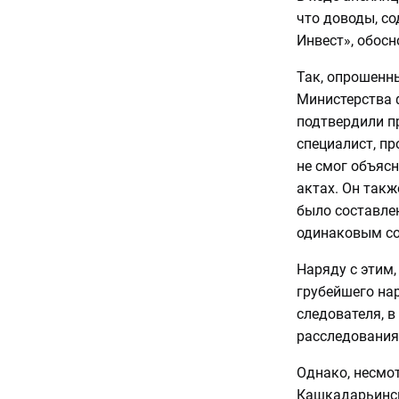
что доводы, с
Инвест», обос
Так, опрошенн
Министерства 
подтвердили п
специалист, п
не смог объясн
актах. Он такж
было составлен
одинаковым со
Наряду с этим
грубейшего на
следователя, в
расследования 
Однако, несмот
Кашкадарьинск